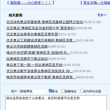
相关新闻
更多>>
·
北京绿色奥运初显效果 奥林匹克森林公园呼之欲出
(01/18 21:50)
·
北京奥运“奥林匹克反兴奋剂四十年”展览举行
(01/18 08:48)
·
北京奥运会将举办奥林匹克青年营
(01/11 10:37)
·
北京奥运工程建设进展总体顺利 奥林匹克青...
(01/11 08:40)
·
奥运示范校获赠奥林匹克棋
(01/05 03:31)
·
海尔中央空调“联姻”奥林匹克 连续6年为...
(11/15 13:35)
·
玩奥林匹克棋学习奥运知识
(10/26 07:54)
·
奥运来了第一期:一切从奥林匹亚开始
(10/20 10:03)
·
关注奥运舵手选拔赛去奥林匹克练游泳 30...
(10/14 04:34)
·
每所学校都将有奥运骨干教师 奥林匹克师资...
(08/30 02:04)
用户：
匿名
隐藏地址
设为辩论话题