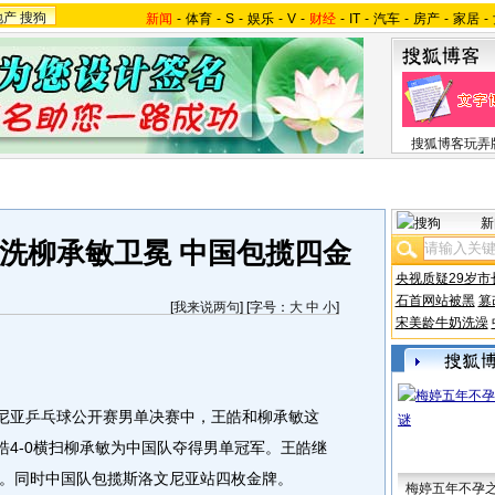
地产
搜狗
新闻
-
体育
-
S
-
娱乐
-
V
-
财经
-
IT
-
汽车
-
房产
-
家居
-
搜狐博客玩弄
新
洗柳承敏卫冕 中国包揽四金
央视质疑29岁市
石首网站被黑
篡
[
我来说两句
] [字号：
大
中
小
]
宋美龄牛奶洗澡
尼亚乒乓球公开赛男单决赛中，王皓和柳承敏这
皓4-0横扫柳承敏为中国队夺得男单冠军。王皓继
。同时中国队包揽斯洛文尼亚站四枚金牌。
梅婷五年不孕