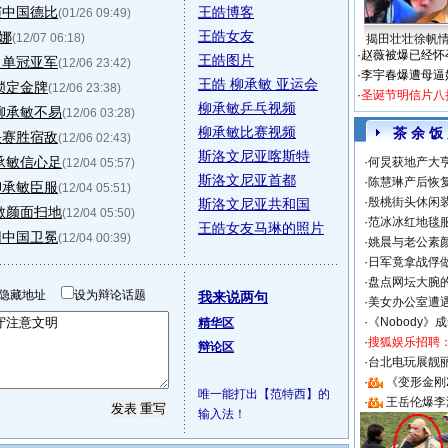
演中国德比
王皓博客
(01/26 09:49)
王皓女友
娜
(12/07 06:18)
揭田壮壮徐帆
·
赵薇被爆已经怀
王皓图片
男单冠亚军
(12/06 23:42)
·
李宇春爆遭母逼
王皓 柳承敏 亚运会
锁定金牌
(12/06 23:38)
·
圣诞节明信片八
柳承敏乒乓视频
柳承敏不易
(12/06 03:28)
柳承敏比赛视频
茶 余 饭
决赛胜宿敌
(12/06 02:43)
斯洛文尼亚喀斯特
承敏信心足
·
何炅获地产大亨
(12/04 05:57)
斯洛文尼亚首都
·
陈慧琳产后恢复
柳承敏臣服
(12/04 05:51)
·
殷桃街头休闲装
斯洛文尼亚共和国
敏颜面扫地
(12/04 05:50)
·
范冰冰红地毯
王皓女友马琳的照片
团中国卫冕
(12/04 00:39)
·
姚晨与老公素
·
日军竟拿战俘
·
盘点网坛大腕
隐藏地址
设为辩论话题
我来说两句
·
美女办公室遭
·
《Nobody》
精华区
·
搜狐娱乐招聘
辩论区
·
台北电玩展靓丽S
·
《变形金刚
唯一能打出【范特西】的
·
王岳伦爆李
输入法！