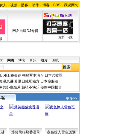
女人
-
视频
-
播客
-
邮件
-
博客
-
BBS
-
我说两句
网友自建DJ专辑
立即下载
版
闻
网页
博客
音乐
图片
说吧
长
邓玉娇失踪
朝鲜军事演习
日本兵赎罪
改温总讲话
夏日减肥秘方
日本瘦脸法
中共卧底结局
慈禧不快乐
侵略中国报告
更多>>
之谜
爆笑熊猫烧香语录
夜色撩人雪色斑斓