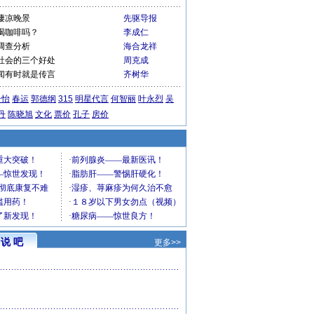
凄凉晚景
先驱导报
喝咖啡吗？
李成仁
调查分析
海合龙祥
社会的三个好处
周克成
闻有时就是传言
齐树华
子怡
春运
郭德纲
315
明星代言
何智丽
叶永烈
吴
丹
陈晓旭
文化
票价
孔子
房价
说 吧
更多>>