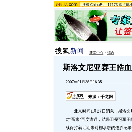
搜狐
ChinaRen
17173
焦点房
新闻中心
>
综合
斯洛文尼亚赛王皓血
2007年01月28日16:35
来源：千龙网
北京时间1月27日消息，斯洛文
对“冤家”再度遭遇，结果卫冕冠军王
续保持着近期来对柳承敏的连胜纪录