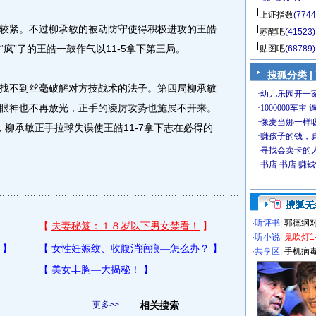
上证指数
(7744
紧。不过柳承敏的被动防守使得积极进攻的王皓
苏醒吧
(41523)
“疯”了的王皓一鼓作气以11-5拿下第三局。
贴图吧
(68789)
搜狐分类
|
不到丝毫破解对方技战术的法子。第四局柳承敏
眼神也不再放光，正手的凌厉攻势也施展不开来。
点，柳承敏正手拉球失误使王皓11-7拿下志在必得的
·
听评书
|
郭德纲
·
听小说
|
鬼吹灯1
·
共享区
|
手机病
更多>>
相关搜索