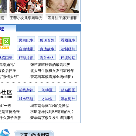
密照
王菲小女儿李嫣曝光
酒井法子痛哭谢罪
 坛
民间纪事
狐说百姓
看图说事
自由地带
身边故事
法制经纬
纵横国际
环球掠影
海外华人
环境论坛
高潮婚礼"
·
张艺谋吃软饭的最高境界
偷欢后怀孕
·
北大男生欲租女友回家过年
"激情大战"
·
警花当车模震撼全场(组图)
前线杂评
闲聊区
贴贴图图
城市话题
才毕业
漂在海外
奴”一族
·
城市是母体"白领"是怪胎
还是道德沦丧
·
求助怎样找到BF隐藏的A片
穿什么牌子衣服
·
豪华写字楼又发生虐猫事件