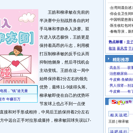
·
台湾间谍自述
王皓和柳承敏在先前的
·
你会去卫生间
·
中国明星慈善
半决赛中分别战胜各自的对
·
医生收红包对
手马琳和李静杀入决赛。双
·
春晚导演，新
方进入状态极快，王皓更是
热点标签：
章
保持着高昂的斗志，利用横
敬琏
暴风雪
于
打压制柳承敏的反手位从而
精彩推荐
抑制他侧身，然后寻找机会
主动变线。王皓在这一局中
始终保持着2分左右的领先
优势，最终11-9拔得头筹。
柳承敏即使在自己的优势环
节发球上也占不到一点便
直接和对手形成相持，中局后王皓保持着2分左右
相 关 说 吧
双方中远台正手对拉形成僵持，柳承敏回球失误以7-
王皓
|
柳承敏
说 吧 排 行