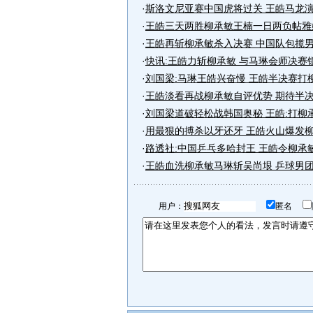
·
斯洛文尼亚赛中国虎将过关 王皓马龙
·
王皓三天两胜柳承敏王楠一日两负帖雅
·
王皓再斩柳承敏杀入决赛 中国队包揽
·
快讯:王皓力斩柳承敏 与马琳会师决赛
·
刘国梁:马琳王皓兴奋慢 王皓半决赛打
·
王皓淡看再战柳承敏自评优势 期待半
·
刘国梁道破轻松战韩国奥秘 王皓:打柳
·
用最狠的搏杀以牙还牙 王皓火山爆发
·
路透社:中国乒乓多哈封王 王皓令柳承
·
王皓血洗柳承敏马琳斩吴尚垠 乒球男
用户：
匿名