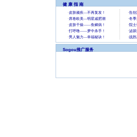
健 康 指 南
Sogou推广服务