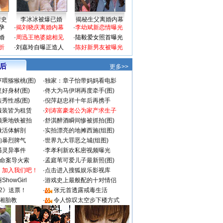
情史
李冰冰被爆已婚
揭秘生父离婚内幕
孕
·
揭刘晓庆离婚内幕
·
李幼斌新恋情曝光
婚
·
周迅王艳婆媳相见
·
陆毅爱女照首曝光
折
·
刘嘉玲自曝正造人
·
陈好新男友被曝光
 后
更多>>
喂猕猴桃(图)
·
独家：章子怡带妈妈看电影
好身材(图)
·
佟大为马伊琍再度牵手(图)
秀性感(图)
·
倪萍赵忠祥十年后再携手
服装皆为租赁
·
刘涛富豪老公为家产求生子
颜乘地铁被拍
·
舒淇醉酒瞬间惨被抓拍(图)
做活体解剖
·
实拍漂亮的地摊西施(组图)
的暴烈脾气
·
世界九大罪恶之城(组图)
遇灵异事件
·
李孝利新欢私密视频曝光
成命案导火索
·
孟庭苇可爱儿子最新照(图)
：加入我们吧！
·
点击进入搜狐娱乐影视库
howGirl
·
游戏史上最般配的十对情侣
2》送票！
·
张元首透露戒毒生活
湘胎教
·
令人惊叹太空步下楼方式