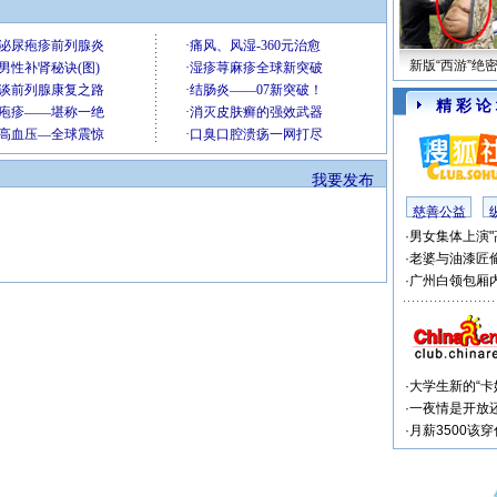
新版“西游”绝
精 彩 论
我要发布
慈善公益
·
男女集体上演"
·
老婆与油漆匠
·
广州白领包厢内
·
大学生新的“卡
·
一夜情是开放
·
月薪3500该