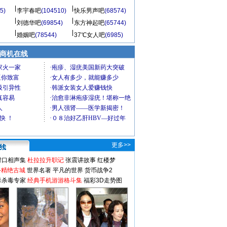
5)
李宇春吧
(104510)
快乐男声吧
(68574)
刘德华吧
(69854)
东方神起吧
(65744)
婚姻吧
(78544)
37℃女人吧
(6985)
商机在线
更多>>
对口相声集
杜拉拉升职记
张震讲故事
红楼梦
-精绝古城
世界名著
平凡的世界
货币战争2
毒杀毒专家
经典手机游游格斗集
福彩3D走势图