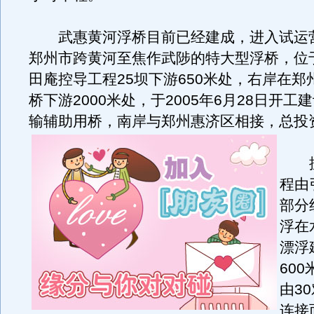
武惠黄河浮桥目前已经建成，进入试运
郑州市跨黄河至焦作武陟的特大型浮桥，位
田庵控导工程25坝下游650米处，右岸在郑
桥下游2000米处，于2005年6月28日开
输辅助用桥，南岸与郑州惠济区相接，总投资
据
程由
部分
浮在
漂浮
60
由3
连接