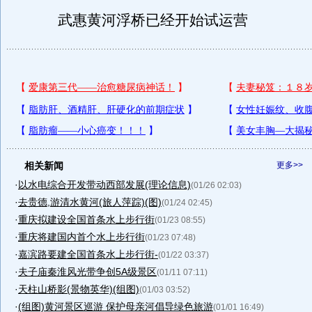
武惠黄河浮桥已经开始试运营
相关新闻
更多>>
·
以水电综合开发带动西部发展(理论信息)
(01/26 02:03)
·
去贵德,游清水黄河(旅人萍踪)(图)
(01/24 02:45)
·
重庆拟建设全国首条水上步行街
(01/23 08:55)
·
重庆将建国内首个水上步行街
(01/23 07:48)
·
嘉滨路要建全国首条水上步行街-
(01/22 03:37)
·
夫子庙秦淮风光带争创5A级景区
(01/11 07:11)
·
天柱山桥影(景物英华)(组图)
(01/03 03:52)
·
(组图)黄河景区巡游 保护母亲河倡导绿色旅游
(01/01 16:49)