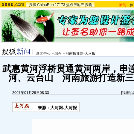
搜狐
ChinaRen
17173
焦点房地产
搜狗
新闻
-
体
新闻中心
>
综合
>
河南报业网-大河报
武惠黄河浮桥贯通黄河两岸，串
河、云台山 河南旅游打造新三点
2007年01月29日08:33
[
我来说
来源：大河网-大河报