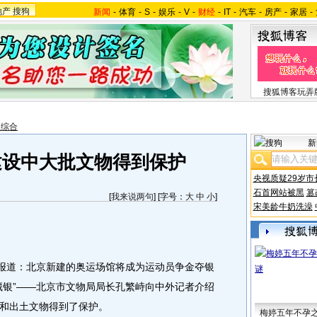
地产
搜狗
新闻
-
体育
-
S
-
娱乐
-
V
-
财经
-
IT
-
汽车
-
房产
-
家居
-
搜狐博客玩弄
报综合
新
建设中大批文物得到保护
央视质疑29岁市
石首网站被黑
篡
[
我来说两句
] [字号：
大
中
小
]
宋美龄牛奶洗澡
报道：北京新建的奥运场馆将成为运动员争金夺银
藏银”——北京市文物局局长孔繁峙向中外记者介绍
和出土文物得到了保护。
梅婷五年不孕