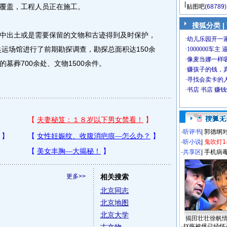
覆盖，工程人员正在施工。
贴图吧
(68789)
搜狐分类
|
出土或是需要保留的文物和古迹得到及时保护，
奥运场馆进行了前期勘探调查，勘探总面积达150余
墓葬700余处、文物1500余件。
·
听评书
|
郭德纲
·
听小说
|
鬼吹灯1
·
共享区
|
手机病
更多>>
相关搜索
北京同志
北京地图
北京大学
揭田壮壮徐帆
·
赵薇被爆已经怀