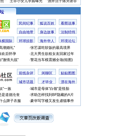
密照
王菲小女儿李嫣曝光
酒井法子痛哭谢罪
 坛
民间纪事
狐说百姓
看图说事
自由地带
身边故事
法制经纬
纵横国际
环球掠影
海外华人
环境论坛
高潮婚礼"
·
张艺谋吃软饭的最高境界
偷欢后怀孕
·
北大男生欲租女友回家过年
"激情大战"
·
警花当车模震撼全场(组图)
前线杂评
闲聊区
贴贴图图
城市话题
才毕业
漂在海外
奴”一族
·
城市是母体"白领"是怪胎
还是道德沦丧
·
求助怎样找到BF隐藏的A片
穿什么牌子衣服
·
豪华写字楼又发生虐猫事件