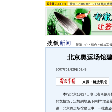
搜狐
ChinaRen
17173
焦点房
新闻中心
>
综合
>
解放军
北京奥运场馆
2007年01月29日08:49
来源：解放军报
本报北京1月27日电记者马越舟
的竞技场，没想到地底下同样“埋金
说，北京奥运场馆建设中，一批古迹