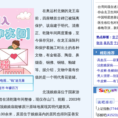
·
台湾间谍自述
在奥运村北侧的龙王庙
·
你会去卫生间
·
中国明星慈善
前，四座螭首古碑已被隔离
·
医生收红包对
保护。该庙建于明代。清雍
·
春晚导演，新
正、乾隆年间两度重修，至
热点标签：
章
今保存完好。在龙王庙陈列
敬琏
暴风雪
于
和保护着施工时出土的各种
精彩推荐
文物，有金银器、陶壶、鼻
烟壶、铜佛、铜镜、釉罐
等。据介绍，文物中最有价
值的是一个明代青花瓷罐。
北顶娘娘庙位于国家游
曾在清乾隆年间整修，现仅存山门、前殿，2003年
说 吧 排 行
顶娘娘庙能够原汁原味地展现其明代建筑风
上证指数
(7744
100余米，原居住于娘娘庙内的居民也得到妥善安
苏醒吧
(41523)