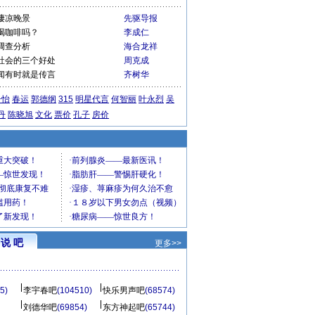
凄凉晚景
先驱导报
喝咖啡吗？
李成仁
调查分析
海合龙祥
社会的三个好处
周克成
闻有时就是传言
齐树华
子怡
春运
郭德纲
315
明星代言
何智丽
叶永烈
吴
丹
陈晓旭
文化
票价
孔子
房价
说 吧
更多>>
5)
李宇春吧
(104510)
快乐男声吧
(68574)
刘德华吧
(69854)
东方神起吧
(65744)