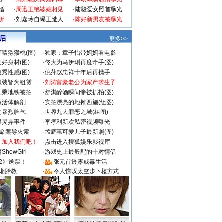
婚
·
周迅王艳婆媳相见
·
陆毅爱女照首曝光
折
·
刘嘉玲自曝正造人
·
陈好新男友被曝光
 后
更多>>
喂猕猴桃(图)
·
独家：章子怡带妈妈看电影
好身材(图)
·
佟大为马伊琍再度牵手(图)
秀性感(图)
·
倪萍赵忠祥十年后再携手
服装皆为租赁
·
刘涛富豪老公为家产求生子
颜乘地铁被拍
·
舒淇醉酒瞬间惨被抓拍(图)
做活体解剖
·
实拍漂亮的地摊西施(组图)
的暴烈脾气
·
世界九大罪恶之城(组图)
遇灵异事件
·
李孝利新欢私密视频曝光
成命案导火索
·
孟庭苇可爱儿子最新照(图)
：加入我们吧！
·
点击进入搜狐娱乐影视库
howGirl
·
游戏史上最般配的十对情侣
2》送票！
·
张元首透露戒毒生活
湘胎教
·
令人惊叹太空步下楼方式