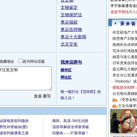
古文物
·
李宇春爆遭母逼
文物鉴定
·
圣诞节明信片八
文物保护法
奥运福娃
茶 余 饭
奥运吉祥物
·
何炅获地产大亨
奥运十大新闻
·
陈慧琳产后恢复
北京交友
·
殷桃街头休闲装
·
范冰冰红地毯
·
姚晨与老公素
隐藏地址
设为辩论话题
我来说两句
·
日军竟拿战俘
·
盘点网坛大腕
精华区
·
美女办公室遭
辩论区
·
《Nobody》
·
搜狐娱乐招聘
唯一能打出【范特西】的
·
台北电玩展靓丽S
输入法！
·
《变形金刚
·
王岳伦爆李