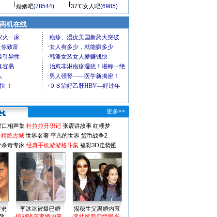
婚姻吧
(78544)
37℃女人吧
(6985)
商机在线
更多>>
对口相声集
杜拉拉升职记
张震讲故事
红楼梦
-精绝古城
世界名著
平凡的世界
货币战争2
毒杀毒专家
经典手机游游格斗集
福彩3D走势图
情史
李冰冰被爆已婚
揭秘生父离婚内幕
孕
·
揭刘晓庆离婚内幕
·
李幼斌新恋情曝光