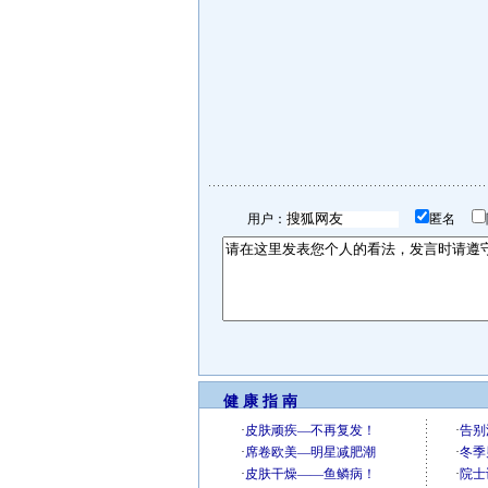
用户：
匿名
健 康 指 南