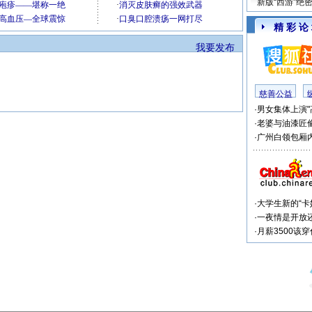
新版“西游”绝
精 彩 论
我要发布
慈善公益
·
男女集体上演"
·
老婆与油漆匠
·
广州白领包厢内
·
大学生新的“卡
·
一夜情是开放
·
月薪3500该