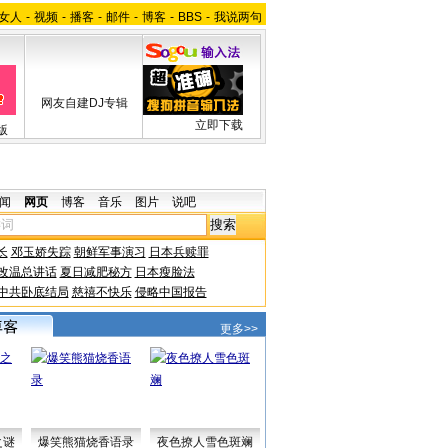
女人
-
视频
-
播客
-
邮件
-
博客
-
BBS
-
我说两句
网友自建DJ专辑
立即下载
版
闻
网页
博客
音乐
图片
说吧
长
邓玉娇失踪
朝鲜军事演习
日本兵赎罪
改温总讲话
夏日减肥秘方
日本瘦脸法
中共卧底结局
慈禧不快乐
侵略中国报告
更多>>
之谜
爆笑熊猫烧香语录
夜色撩人雪色斑斓