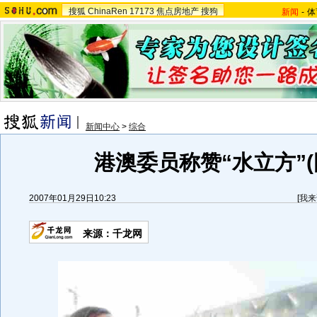
搜狐
ChinaRen
17173
焦点房地产
搜狗
新闻
-
体
新闻中心
>
综合
港澳委员称赞“水立方”(
2007年01月29日10:23
[
我来
来源：千龙网