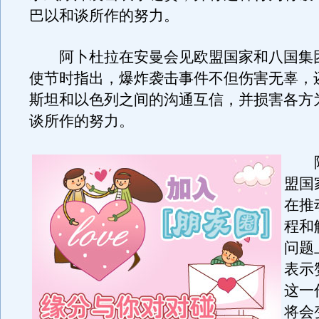
巴以和谈所作的努力。
阿卜杜拉在安曼会见欧盟国家和八国集
使节时指出，爆炸袭击事件不但伤害无辜，
斯坦和以色列之间的沟通互信，并损害各方
谈所作的努力。
阿
盟国
在推
程和
问题
表示
这一
将会