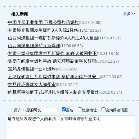
相关新闻
更多>>
·
中国兵器工业集团 下属公司炸药爆炸
(12/28 04:00)
·
甘肃银光集团发生爆炸3人失踪2轻伤
(12/27 23:20)
·
山西同煤集团一煤矿瓦斯爆炸4人死亡43人被困
(11/06 07:11)
·
山西同煤集团煤矿瓦斯爆炸
(11/06 06:53)
·
甘肃一煤业集团发生瓦斯爆炸 30多人被困井下
(10/31 18:15)
·
集团车间发生爆炸事故 盾安环境副董事长辞职
(08/14 11:27)
·
宝鸡龙钢集团一公司爆炸
(06/30 16:32)
·
五龙煤矿发生瓦斯爆炸事故 阜矿集团停产做安...
(06/29 03:02)
·
约旦连环爆炸女人弹受审
(04/27 07:17)
·
约旦军事法庭正式起诉扎卡维等人制造安曼爆炸
(03/15 03:34)
用户：
匿名
隐藏地址
设为辩论话题