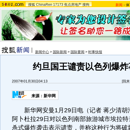
搜狐
ChinaRen
17173
焦点房地产
搜狗
新闻
-
体
新闻中心
>
国际新闻
>
国际要闻
>
时事快报
约旦国王谴责以色列爆炸
2007年01月30日04:13
[
我来
来源：新华网
新华网安曼1月29日电（记者 蒋少清胡
阿卜杜拉29日对以色列南部旅游城市埃拉特
杀式爆炸袭击表示谴责，并称这种行为将破