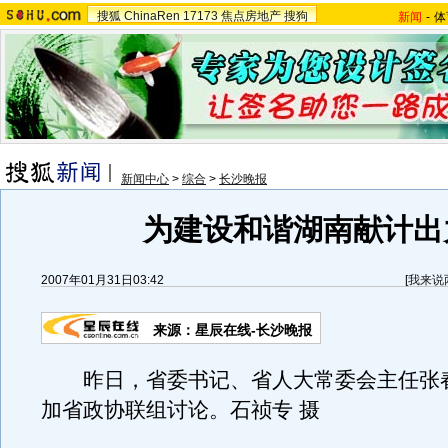
搜狐
ChinaRen
17173
焦点房地产
搜狗
新闻
-
体
新闻中心
>
综合
>
长沙晚报
为建设和谐湖南献计出
2007年01月31日03:42
[
我来说
来源：星辰在线-长沙晚报
昨日，省委书记、省人大常委会主任张
加省政协联组讨论。石祯专 摄