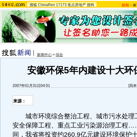
搜狐
ChinaRen
17173
焦点房地产
搜狗
新闻
-
体
新闻中心
>
综合
安徽环保5年内建设十大环
2007年01月31日04:01
[
我来
来源：
城市环境综合整治工程、城市污水处理
安全保障工程、重点工业污染源治理工程……
间，我省将投资约260.9亿元建设环境保护