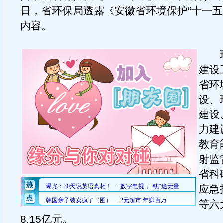
日，省环保局透露《安徽省环境保护“十一五
内容。
环
建设
省环
设、
建设
力建
教育
射监
省科
应急
等六
8.15亿元。