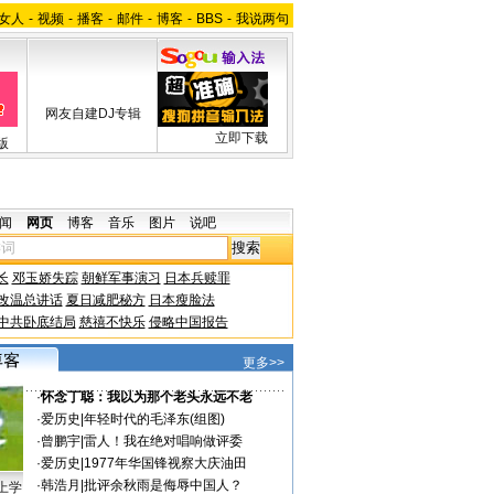
女人
-
视频
-
播客
-
邮件
-
博客
-
BBS
-
我说两句
网友自建DJ专辑
立即下载
版
闻
网页
博客
音乐
图片
说吧
长
邓玉娇失踪
朝鲜军事演习
日本兵赎罪
改温总讲话
夏日减肥秘方
日本瘦脸法
中共卧底结局
慈禧不快乐
侵略中国报告
更多>>
·
怀念丁聪：我以为那个老头永远不老
·
爱历史
|
年轻时代的毛泽东(组图)
·
曾鹏宇
|
雷人！我在绝对唱响做评委
·
爱历史
|
1977年华国锋视察大庆油田
·
韩浩月
|
批评余秋雨是侮辱中国人？
上学