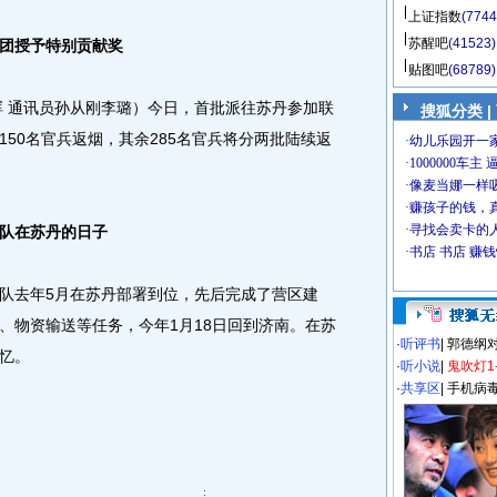
上证指数
(7744
苏醒吧
(41523)
苏团授予特别贡献奖
贴图吧
(68789)
晖 通讯员孙从刚李璐）今日，首批派往苏丹参加联
搜狐分类
|
50名官兵返烟，其余285名官兵将分两批陆续返
队在苏丹的日子
去年5月在苏丹部署到位，先后完成了营区建
、物资输送等任务，今年1月18日回到济南。在苏
·
听评书
|
郭德纲
忆。
·
听小说
|
鬼吹灯1
·
共享区
|
手机病