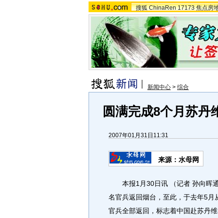
搜狐
ChinaRen
17173
焦点房
新闻中心
>
综合
圆满完成8个月苏丹维
2007年01月31日11:31
来源：水母网
本报1月30日讯 （记者 孙向晖
名官兵返回烟台，至此，于去年5月
官兵全部返回，标志着中国赴苏丹维