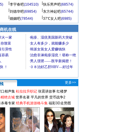
5)
李宇春吧
(104510)
快乐男声吧
(68574)
刘德华吧
(69854)
东方神起吧
(65744)
婚姻吧
(78544)
37℃女人吧
(6985)
商机在线
更多>>
对口相声集
杜拉拉升职记
张震讲故事
红楼梦
-精绝古城
世界名著
平凡的世界
货币战争2
毒杀毒专家
经典手机游游格斗集
福彩3D走势图