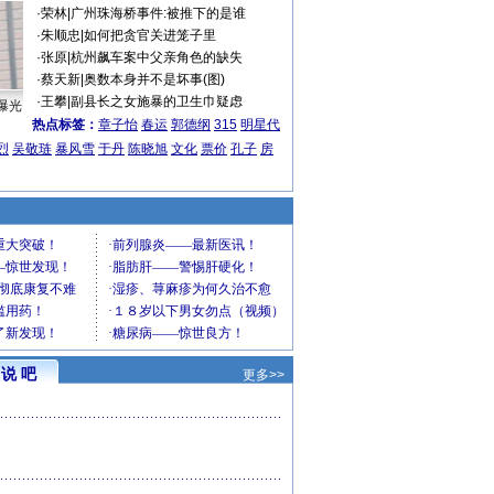
·
荣林
|
广州珠海桥事件:被推下的是谁
·
朱顺忠
|
如何把贪官关进笼子里
·
张原
|
杭州飙车案中父亲角色的缺失
·
蔡天新
|
奥数本身并不是坏事(图)
·
王攀
|
副县长之女施暴的卫生巾疑虑
曝光
热点标签：
章子怡
春运
郭德纲
315
明星代
烈
吴敬琏
暴风雪
于丹
陈晓旭
文化
票价
孔子
房
说 吧
更多>>