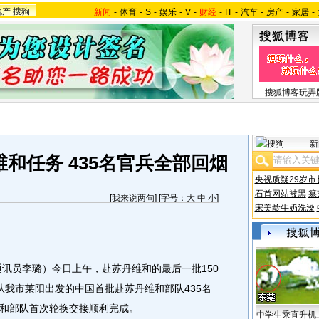
地产
搜狗
新闻
-
体育
-
S
-
娱乐
-
V
-
财经
-
IT
-
汽车
-
房产
-
家居
-
搜狐博客玩弄
新
和任务 435名官兵全部回烟
央视质疑29岁市
石首网站被黑
篡
[
我来说两句
] [字号：
大
中
小
]
宋美龄牛奶洗澡
通讯员李璐）今日上午，赴苏丹维和的最后一批150
从我市莱阳出发的中国首批赴苏丹维和部队435名
和部队首次轮换交接顺利完成。
中学生乘直升机