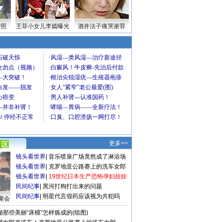
密照
王菲小女儿李嫣曝光
酒井法子痛哭谢罪
更多>>
镜头看世界
|
音乐喷泉广场竟然成了淋浴场
镜头看世界
|
克罗地亚公路赛上的洗车女郎
镜头看世界
|
19世纪日本生产恐怖孕妇娃娃
民间纪事
|
黑河打狗打出来的问题
民间纪事
|
明星代言假药应该视为共犯吗
聚会
秘那些美丽“床模”怎样炼成的(组图)