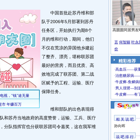
中国首批赴苏丹维和部
队于2006年5月部署到苏丹
任务区，开始执行为期8个
高圆圆同居男友
月的维和行动，期间，他们
言
何智丽
叶永
不仅在荒凉的异国他乡建起
价
了整齐、漂亮，堪称联苏团
精彩推荐
最好的营房，而且优质、高
效地完成了联苏团、第二战
区赋予的工程、运输、医疗
保障任务。
维和部队的出色表现得
队和苏丹当地政府的高度赞誉，运输、工兵、医疗
相 关 说 吧
孙向晖
，分队指挥官也分获联苏团司令嘉奖，这在我军维
说 吧 排 行