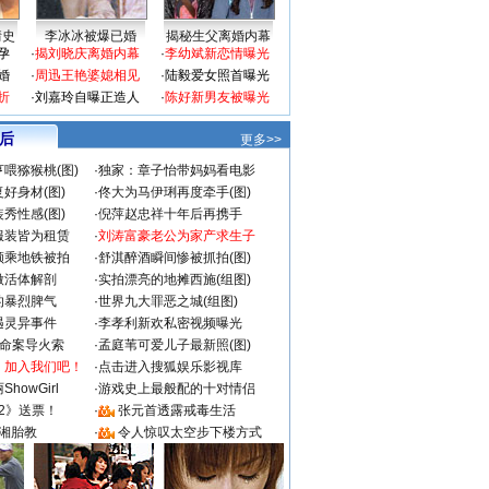
情史
李冰冰被爆已婚
揭秘生父离婚内幕
孕
·
揭刘晓庆离婚内幕
·
李幼斌新恋情曝光
婚
·
周迅王艳婆媳相见
·
陆毅爱女照首曝光
折
·
刘嘉玲自曝正造人
·
陈好新男友被曝光
 后
更多>>
喂猕猴桃(图)
·
独家：章子怡带妈妈看电影
好身材(图)
·
佟大为马伊琍再度牵手(图)
秀性感(图)
·
倪萍赵忠祥十年后再携手
服装皆为租赁
·
刘涛富豪老公为家产求生子
颜乘地铁被拍
·
舒淇醉酒瞬间惨被抓拍(图)
做活体解剖
·
实拍漂亮的地摊西施(组图)
的暴烈脾气
·
世界九大罪恶之城(组图)
遇灵异事件
·
李孝利新欢私密视频曝光
成命案导火索
·
孟庭苇可爱儿子最新照(图)
：加入我们吧！
·
点击进入搜狐娱乐影视库
howGirl
·
游戏史上最般配的十对情侣
2》送票！
·
张元首透露戒毒生活
湘胎教
·
令人惊叹太空步下楼方式