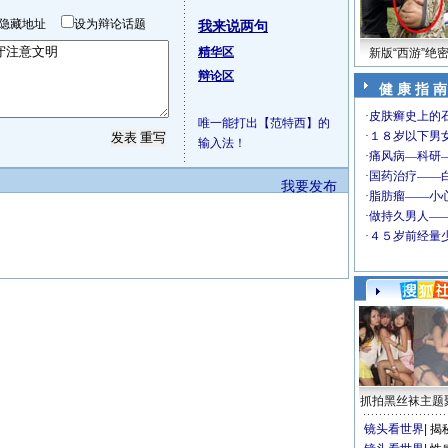
隐藏地址
设为辩论话题
我来说两句
精华区
新版“西游”绝
辩论区
健 康 指 南
唯一能打出【范特西】的
输入法！
我要发布
抓拍黑丝袜主题
镜头看世界
|
揭