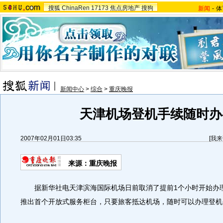
搜狐
ChinaRen
17173
焦点房地产
搜狗
新闻
-
体
新闻中心
>
综合
>
重庆晚报
天津机场登机手续随时办
2007年02月01日03:35
[
我来
来源：重庆晚报
据新华社电天津滨海国际机场日前取消了提前1个小时开始办
推出首个开放式服务柜台，只要旅客抵达机场，随时可以办理登机