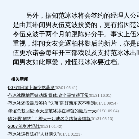
另外，据知范冰冰将会签约的经理人公
是由其绯闻男友伍克波投资的，更有指因范
令伍克波于两个月前跟陈好分手。事实上伍
重视，绯闻女友竞逐柏林影后的新片，亦是
伍更承诺会每年开三部戏以及支持范冰冰出
闻男友如此厚爱，难怪范冰冰要过档。
相关新闻
·
007昨日游上海突然蒸发
(02/01 03:41)
·
范冰冰跳槽再掀动荡 媒体:这个事情很正常
(01/31 16:01)
·
范冰冰还没最后签约 “失落”陈好新东家不明朗
(01/31 09:54)
·
华谊总裁回应:今天是范冰冰在华谊的最后一天
(01/31 09:04)
·
陈好遇“解约门” 橙天一姐成名之路黄金铺就
(01/31 08:13)
·
2007贺岁片混战
(01/31 01:42)
·
范冰冰逼得陈好“人财两失”
(01/31 01:23)