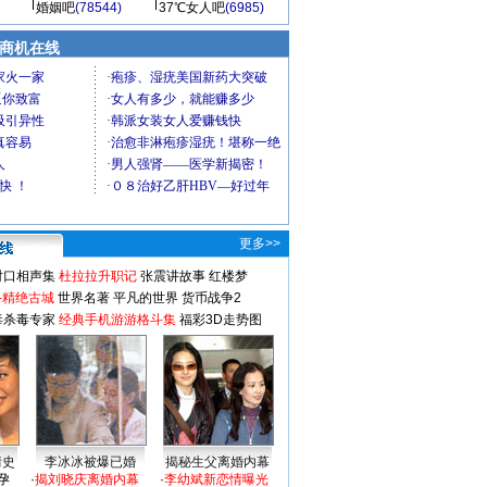
婚姻吧
(78544)
37℃女人吧
(6985)
商机在线
更多>>
对口相声集
杜拉拉升职记
张震讲故事
红楼梦
-精绝古城
世界名著
平凡的世界
货币战争2
毒杀毒专家
经典手机游游格斗集
福彩3D走势图
情史
李冰冰被爆已婚
揭秘生父离婚内幕
孕
·
揭刘晓庆离婚内幕
·
李幼斌新恋情曝光