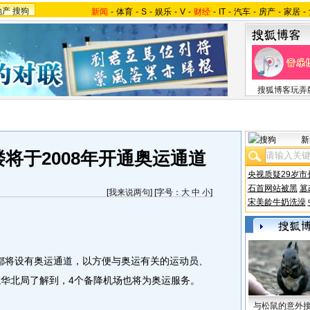
地产
搜狗
新闻
-
体育
-
S
-
娱乐
-
V
-
财经
-
IT
-
汽车
-
房产
-
家居
-
搜狐博客玩弄
新
将于2008年开通奥运通道
央视质疑29岁市
石首网站被黑
篡
[
我来说两句
] [字号：
大
中
小
]
宋美龄牛奶洗澡
将设有奥运通道，以方便与奥运有关的运动员、
航华北局了解到，4个备降机场也将为奥运服务。
与松鼠的意外