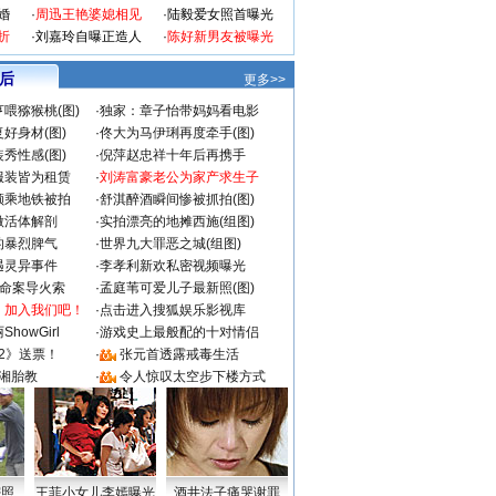
婚
·
周迅王艳婆媳相见
·
陆毅爱女照首曝光
折
·
刘嘉玲自曝正造人
·
陈好新男友被曝光
 后
更多>>
喂猕猴桃(图)
·
独家：章子怡带妈妈看电影
好身材(图)
·
佟大为马伊琍再度牵手(图)
秀性感(图)
·
倪萍赵忠祥十年后再携手
服装皆为租赁
·
刘涛富豪老公为家产求生子
颜乘地铁被拍
·
舒淇醉酒瞬间惨被抓拍(图)
做活体解剖
·
实拍漂亮的地摊西施(组图)
的暴烈脾气
·
世界九大罪恶之城(组图)
遇灵异事件
·
李孝利新欢私密视频曝光
成命案导火索
·
孟庭苇可爱儿子最新照(图)
：加入我们吧！
·
点击进入搜狐娱乐影视库
howGirl
·
游戏史上最般配的十对情侣
2》送票！
·
张元首透露戒毒生活
湘胎教
·
令人惊叹太空步下楼方式
密照
王菲小女儿李嫣曝光
酒井法子痛哭谢罪