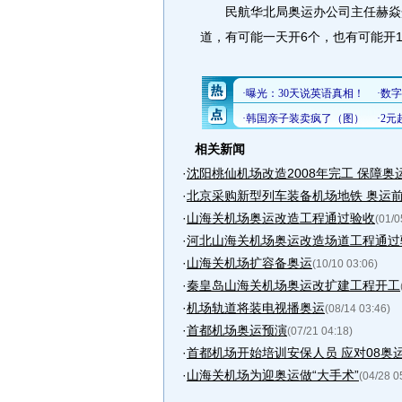
民航华北局奥运办公司主任赫焱介
道，有可能一天开6个，也有可能开1
相关新闻
·
沈阳桃仙机场改造2008年完工 保障奥
·
北京采购新型列车装备机场地铁 奥运
·
山海关机场奥运改造工程通过验收
(01/0
·
河北山海关机场奥运改造场道工程通过
·
山海关机场扩容备奥运
(10/10 03:06)
·
秦皇岛山海关机场奥运改扩建工程开工
·
机场轨道将装电视播奥运
(08/14 03:46)
·
首都机场奥运预演
(07/21 04:18)
·
首都机场开始培训安保人员 应对08奥
·
山海关机场为迎奥运做“大手术”
(04/28 0