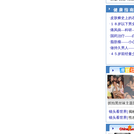
健 康 指 南
抓拍黑丝袜主题
镜头看世界
|
揭
镜头看世界
|
性