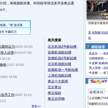
绍，将根据航班量、时间段等情况来开设奥运通
0个。
回家途中被卷
言
何智丽
叶永
价
相关搜索
运期间运力
北京机场3号航站楼
(02/01 00:23)
精彩推荐
首都机场航站楼
前投入运营
(01/23 07:35)
首都机场3号航站楼
5 04:14)
北京机场航站楼
验收
(12/27 19:35)
首都机场一号航站楼
上海机场航站楼
(10/01 18:39)
奥运十大新闻
北京奥运
说 吧 排 行
奥运福娃
运反恐工作
(06/07 10:41)
上证指数
(7744
奥运吉祥物
5:17)
苏醒吧
(41523)
更多>>