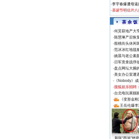
·
李宇春爆遭母逼
·
圣诞节明信片八
茶 余 饭
·
何炅获地产大亨
·
陈慧琳产后恢复
·
殷桃街头休闲装
·
范冰冰红地毯
·
姚晨与老公素
·
日军竟拿战俘
·
盘点网坛大腕
·
美女办公室遭
·
《Nobody》
·
搜狐娱乐招聘
·
台北电玩展靓丽S
·
《变形金刚
·
王岳伦爆李
新版“西游”绝