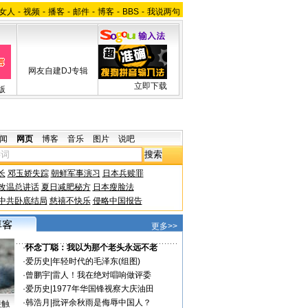
女人
-
视频
-
播客
-
邮件
-
博客
-
BBS
-
我说两句
网友自建DJ专辑
立即下载
版
闻
网页
博客
音乐
图片
说吧
长
邓玉娇失踪
朝鲜军事演习
日本兵赎罪
改温总讲话
夏日减肥秘方
日本瘦脸法
中共卧底结局
慈禧不快乐
侵略中国报告
更多>>
·
怀念丁聪：我以为那个老头永远不老
·
爱历史
|
年轻时代的毛泽东(组图)
·
曾鹏宇
|
雷人！我在绝对唱响做评委
·
爱历史
|
1977年华国锋视察大庆油田
·
韩浩月
|
批评余秋雨是侮辱中国人？
接触