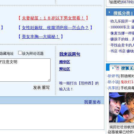
贴图吧
(68789)
搜狐分类
|
隐藏地址
设为辩论话题
我来说两句
精华区
辩论区
·
听评书
|
郭德纲
·
听小说
|
鬼吹灯1
唯一能打出【范特西】的
·
共享区
|
手机病
输入法！
我要发布
揭田壮壮徐帆
·
赵薇被爆已经怀