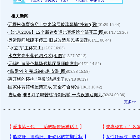
相关新闻
·
五棵松体育馆穿上纳米涂层玻璃幕墙“外衣”(图)
(01/29 15:44)
·
【北京2006】12个新建奥运比赛场馆全部开工(图)
(01/17 13:26)
·
奥运期间城建不停工 旧城改造居民将回迁
(01/11 06:44)
·
“水立方”主体完工
(12/07 16:03)
·
水立方亮出蓝色泡泡装(组图)
(12/27 07:13)
·
无锡打造绿色机场候机厅屋顶能发电
(01/21 14:52)
·
“鸟巢”今年完成钢结构安装(图)
(03/28 15:58)
·
离开钢的怀抱 “鸟巢”站起来了
(09/18 06:19)
·
国家体育馆钢屋架完成 完全符合标准
(10/13 10:42)
·
省运会,准备好了吗苦练待剑出鞘 一流设施迎健儿
(02/24 09:36)
更多>>