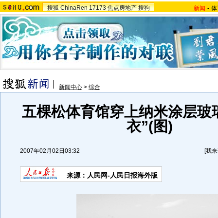
搜狐
ChinaRen
17173
焦点房地产
搜狗
新闻
-
体
新闻中心
>
综合
五棵松体育馆穿上纳米涂层玻
衣”(图)
2007年02月02日03:32
[
我来
来源：人民网-人民日报海外版