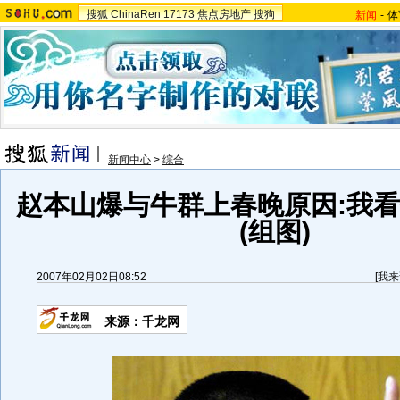
搜狐
ChinaRen
17173
焦点房地产
搜狗
新闻
-
体
新闻中心
>
综合
赵本山爆与牛群上春晚原因:我
(组图)
2007年02月02日08:52
[
我来
来源：千龙网