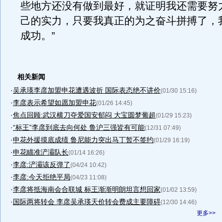
些地方还没有做到最好，就证明我还需要努
己的实力，只要我真正的为之奋斗拼搏了，
成功。”
相关新闻
·
吴承瑛李彦加盟申花遭遇波折 国际表态绝不讲价
(01/30 15:16)
·
李彦表示希望如愿加盟申花
(01/26 14:45)
·
焦点回顾:武汉横刀夺爱国安郁闷 大宝圆梦葡超
(01/29 15:23)
·
“标王”李彦到底去向何处 鲁沪三强皆有可能
(12/31 07:49)
·
申花外援摸底成绩 鲁尼能力突出马丁暂不签约
(01/29 16:19)
·
申花瞄准浐灞队长
(01/14 16:26)
·
李彦:浐灞该反弹了
(04/24 10:42)
·
李彦:今天拒绝平局
(04/23 11:08)
·
李彦将抵海南会合联城 标王渐渐明朗坦言想回家
(01/02 13:59)
·
国际两将转会 李彦吴承瑛天价转会费成主要障碍
(12/30 14:46)
更多>>