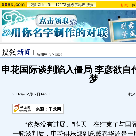
搜狐
ChinaRen
17173
焦点房地产
搜狗
新闻
-
体
新闻中心
>
综合
申花国际谈判陷入僵局 李彦欲自
梦
2007年02月02日14:20
[
我来
来源：千龙网
“依然没有进展。”昨天，在结束了与国
一轮谈判后，申花俱乐部副总戴春华还是一