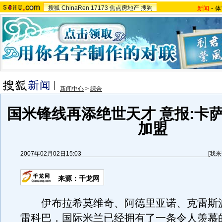
搜狐
ChinaRen
17173
焦点房地产
搜狗
新闻
-
体
新闻中心
>
综合
国米锋线再添绝世天才 意报:卡
加盟
2007年02月02日15:03
[
我来
来源：千龙网
伊布拉希莫维奇、阿德里亚诺、克雷斯
雷科巴，国际米兰已经拥有了一条令人羡慕