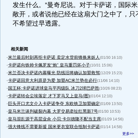
发生什么。”曼奇尼说。对于卡萨诺，国际
敞开，或者说他已经在这扇大门之中了，只
不希望过早透露。
相关新闻
·
米兰最后时刻再拒卡萨诺 卖定水货前锋换来妖人
(01/30 16:10)
·
卡萨诺向铁帅卡佩罗发“炮” 皇马重罚坏小子
(10/31 15:06)
·
米兰否决卡萨诺内幕曝光 防线旧将确认加盟救驾
(12/29 15:23)
·
卡萨诺回意大利原是为爱 加盟AC米兰势在必行
(11/06 14:10)
·
国王杯:卡萨诺进球皇马平丙级队 冰刀2球巴萨胜
(10/26 08:23)
·
卡萨诺转会尘埃落定 才下罗马又上皇马(图)
(01/04 12:10)
·
巨头开口尤文介入卡萨诺争夺 东欧铁卫加盟确定
(01/09 13:50)
·
皇马米兰谈判破裂内幕 大罗交易牵扯红黑新7号
(01/30 10:53)
·
皇马混乱源于高层业余 小贝:卡尔德隆不配当主席
(01/29 14:56)
·
强大锋线不需要新援 国米更衣室联合抵制卡萨诺
(01/14 14:58)
更多>>