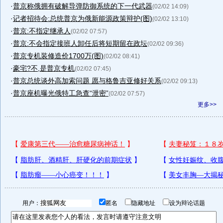
·
普京称俄拥有破解导弹防御系统的下一代武器
(02/02 14:09)
·
记者招待会:总统普京为俄新能源政策辩护(图)
(02/02 13:10)
·
普京:不指定继承人
(02/02 07:57)
·
普京:不会指定接班人卸任后将短期留在政坛
(02/02 09:36)
·
普京专机装修造价1700万(图)
(02/02 08:41)
·
豪宅?不,是普京专机
(02/02 07:45)
·
普京总统谈外高加索问题 愿与格鲁吉亚修好关系
(02/02 09:13)
·
普京座机曝光俄特工急查“泄密”
(02/02 07:57)
更多>>
用户：
匿名
隐藏地址
设为辩论话题