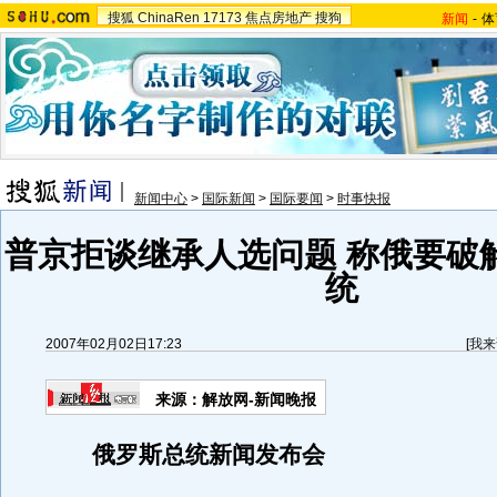
搜狐
ChinaRen
17173
焦点房地产
搜狗
新闻
-
体
新闻中心
>
国际新闻
>
国际要闻
>
时事快报
普京拒谈继承人选问题 称俄要破
统
2007年02月02日17:23
[
我来
来源：解放网-新闻晚报
俄罗斯总统新闻发布会