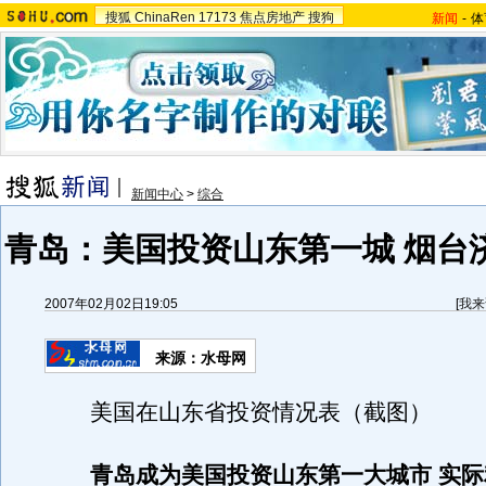
搜狐
ChinaRen
17173
焦点房地产
搜狗
新闻
-
体
新闻中心
>
综合
青岛：美国投资山东第一城 烟台
2007年02月02日19:05
[
我来
来源：水母网
美国在山东省投资情况表（截图）
青岛成为美国投资山东第一大城市 实