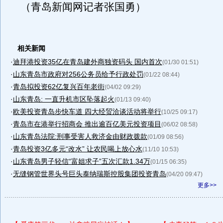
（青岛新闻网记者张国勇）
相关新闻
·
迪拜港投资35亿在青岛建外商独资码头 国内首次
(01/30 01:51)
·
山东青岛市政府对256公务员给予行政处罚
(01/22 08:44)
·
青岛拟投资62亿复兴百年老街
(04/02 09:29)
·
山东青岛: 一直升机市区坠落起火
(01/13 09:40)
·
欧美投资青岛步快车道 四大经贸洽谈活动将举行
(10/25 09:17)
·
青岛市在港举行招商会 推出逾百亿美元投资项目
(06/02 08:58)
·
山东青岛法院:刑事受害人救济金由财政拨款
(01/09 08:56)
·
青岛投资3亿多元“改水” 让农民喝上放心水
(11/10 10:53)
·
山东青岛男子轻信“富姐求子”五次汇款1.34万
(01/15 06:35)
·
无缝钢管世界头号巨头泰纳瑞斯控股集团投资青岛
(04/20 09:47)
更多>>