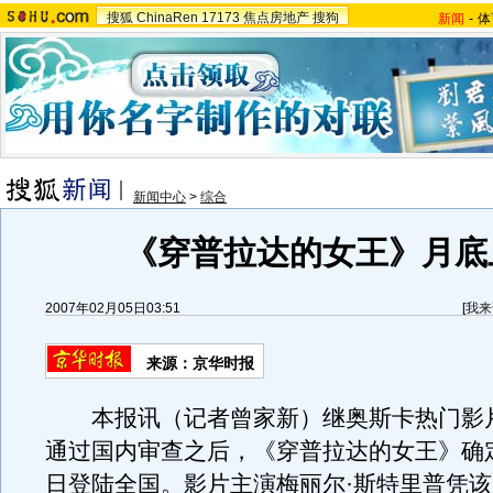
搜狐
ChinaRen
17173
焦点房地产
搜狗
新闻
-
体
新闻中心
>
综合
《穿普拉达的女王》月底
2007年02月05日03:51
[
我来
来源：京华时报
本报讯（记者曾家新）继奥斯卡热门影
通过国内审查之后，《穿普拉达的女王》确定
日登陆全国。影片主演梅丽尔·斯特里普凭该