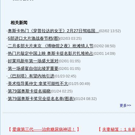
相关新闻
·
奥斯卡热门《穿普拉达的女王》2月27日驾临国...
(02/02 13:52)
·
5部进口大片激战春节档(图)
(02/03 03:25)
·
二月多部大片来京 《博物馆之夜》抢滩情人节
(02/02 08:50)
·
热门片敲定中国上映 奥斯卡提名影片扎堆抢占
(02/01 14:09)
·
好莱坞新年第一场盛大派对
(02/01 01:05)
·
第一场盛宴自信比绫罗重要
(02/01 01:05)
·
《巴别塔》有望内地引进
(01/23 02:45)
·
美术指导奚仲文:拿奖可能性不大
(01/25 00:49)
·
第79届奥斯卡提名揭晓
(01/24 02:25)
·
第79届奥斯卡奖完全提名名单(图表)
(01/24 08:32)
更多>>