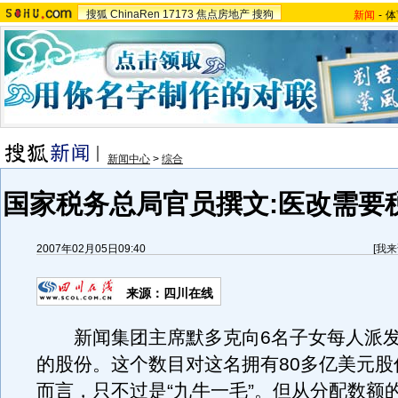
搜狐
ChinaRen
17173
焦点房地产
搜狗
新闻
-
体
新闻中心
>
综合
国家税务总局官员撰文:医改需要
2007年02月05日09:40
[
我来
来源：四川在线
新闻集团主席默多克向6名子女每人派发
的股份。这个数目对这名拥有80多亿美元股
而言，只不过是“九牛一毛”。但从分配数额