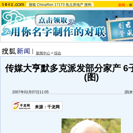
搜狐
ChinaRen
17173
焦点房地产
搜狗
新闻
-
体
新闻中心
>
综合
传媒大亨默多克派发部分家产 6
(图)
2007年02月07日11:05
[
我来
来源：千龙网