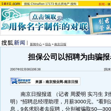
搜狐
ChinaRen
17173
焦点房地产
搜狗
新闻
-
体
新闻中心
>
综合
>
南京日报
担保公司以招聘为由骗报
2007年02月08日06:38
[
我来
来源：南京报业网-南京日报
南京日报报道 （记者 周爱明 实习生 刘
明）“招聘总经理助理，月薪3000元。”看
息，9名求职者去应聘，分别被骗取50—30