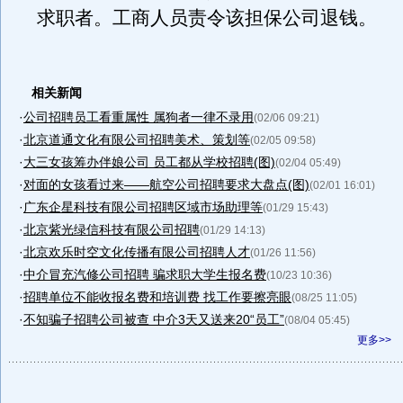
求职者。工商人员责令该担保公司退钱。
相关新闻
·
公司招聘员工看重属性 属狗者一律不录用
(02/06 09:21)
·
北京道通文化有限公司招聘美术、策划等
(02/05 09:58)
·
大三女孩筹办伴娘公司 员工都从学校招聘(图)
(02/04 05:49)
·
对面的女孩看过来——航空公司招聘要求大盘点(图)
(02/01 16:01)
·
广东企星科技有限公司招聘区域市场助理等
(01/29 15:43)
·
北京紫光绿信科技有限公司招聘
(01/29 14:13)
·
北京欢乐时空文化传播有限公司招聘人才
(01/26 11:56)
·
中介冒充汽修公司招聘 骗求职大学生报名费
(10/23 10:36)
·
招聘单位不能收报名费和培训费 找工作要擦亮眼
(08/25 11:05)
·
不知骗子招聘公司被查 中介3天又送来20“员工”
(08/04 05:45)
更多>>