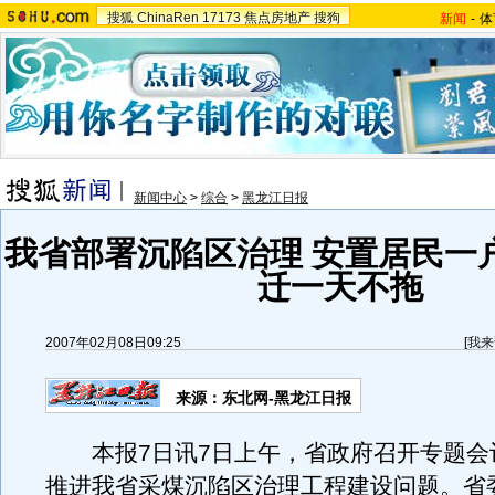
搜狐
ChinaRen
17173
焦点房地产
搜狗
新闻
-
体
新闻中心
>
综合
>
黑龙江日报
我省部署沉陷区治理 安置居民一
迁一天不拖
2007年02月08日09:25
[
我来
来源：东北网-黑龙江日报
本报7日讯7日上午，省政府召开专题会
推进我省采煤沉陷区治理工程建设问题。省