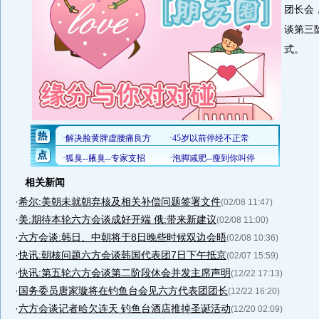
团长会
谈第三
式。
相关新闻
·
希尔:美朝未就朝弃核及相关补偿问题签署文件
(02/08 11:47)
·
美:期待本轮六方会谈成好开端 俄:带来新建议
(02/08 11:00)
·
六方会谈:韩日、中朝将于8日晚些时候双边会晤
(02/08 10:36)
·
快讯:朝核问题六方会谈韩国代表团7日下午抵京
(02/07 15:59)
·
快讯:第五轮六方会谈第二阶段休会并发主席声明
(12/22 17:13)
·
国务委员唐家璇将在钓鱼台会见六方代表团团长
(12/22 16:20)
·
六方会谈记者哈欠连天 钓鱼台酒店推掉圣诞活动
(12/20 02:09)