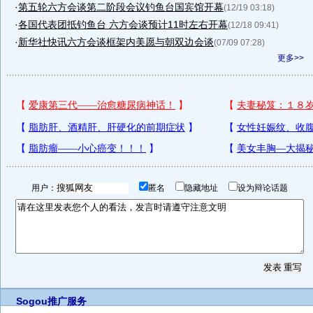
·
第五轮六方会谈第二阶段会议钓鱼台国宾馆开幕
(12/19 03:18)
·
各国代表团抵钓鱼台 六方会谈预计11时左右开幕
(12/18 09:41)
·
新华社快讯六方会谈框架内美愿与朝双边会谈
(07/09 07:28)
更多>>
用户：
匿名
隐藏地址
设为辩论话题
Sogou推广服务