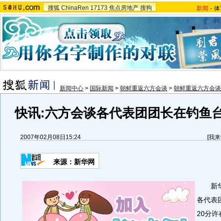
搜狐
ChinaRen
17173
焦点房地产
搜狗
新闻
-
体
新闻中心
>
国际新闻
>
朝鲜重返六方会谈
>
朝鲜重返六方会谈
快讯:六方会谈各代表团团长在钓鱼
2007年02月08日15:24
[
我来
来源：新华网
新华
各代表
20分