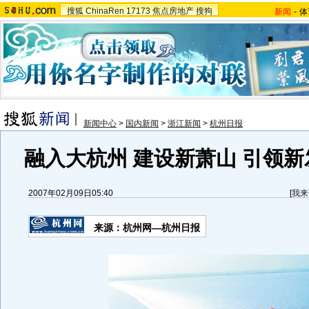
搜狐
ChinaRen
17173
焦点房地产
搜狗
新闻
-
体
新闻中心
>
国内新闻
>
浙江新闻
>
杭州日报
融入大杭州 建设新萧山 引领新
2007年02月09日05:40
[
我来
来源：杭州网—杭州日报