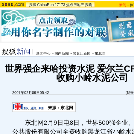
搜狐
ChinaRen
17173
焦点房地产
搜狗
新闻
-
体
新闻中心
>
国内新闻
>
黑龙江新闻
>
东北网
世界强企来哈投资水泥 爱尔兰C
收购小岭水泥公司
2007年02月09日05:42
[
我来
来源：东北网
东北网2月9日电8日，世界500强企业、
公共股份有限公司全资收购黑龙江省小岭水