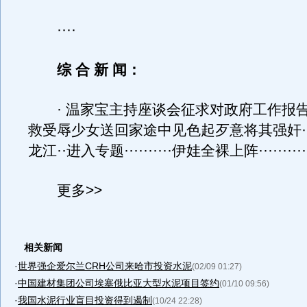
····
综 合 新 闻：
· 温家宝主持座谈会征求对政府工作报告的意见
救受辱少女送回家途中见色起歹意将其强奸···
龙江··进入专题··········伊娃全裸上阵··········
更多>>
相关新闻
·
世界强企爱尔兰CRH公司来哈市投资水泥
(02/09 01:27)
·
中国建材集团公司埃塞俄比亚大型水泥项目签约
(01/10 09:56)
·
我国水泥行业盲目投资得到遏制
(10/24 22:28)