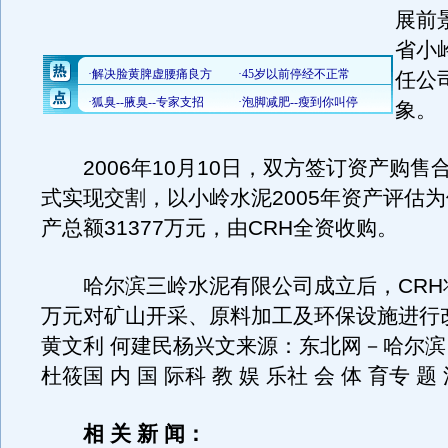
展前
省小
任公
象。
2006年10月10日，双方签订资产购售
式实现交割，以小岭水泥2005年资产评估
产总额31377万元，由CRH全资收购。
哈尔滨三岭水泥有限公司成立后，CRH将
万元对矿山开采、原料加工及环保设施进行
黄文利 何建民杨兴文来源：东北网－哈尔滨
杜筱国 内 国 际科 教 娱 乐社 会 体 育专 题 
相 关 新 闻：