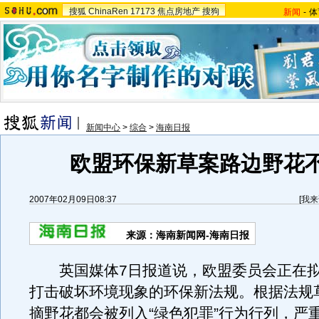
搜狐
ChinaRen
17173
焦点房地产
搜狗
新闻
-
体
新闻中心
>
综合
>
海南日报
欧盟环保新草案路边野花
2007年02月09日08:37
[
我来
来源：海南新闻网-海南日报
英国媒体7日报道说，欧盟委员会正在拟
打击破坏环境现象的环保新法规。根据法规
摘野花都会被列入“绿色犯罪”行为行列，严