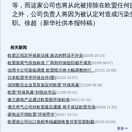
等，而这家公司也将从此被排除在欧盟任何
之外，公司负责人将因为被认定对造成污染
职。徐超（新华社供本报特稿）
相关新闻
·
欧盟正拟定环保新法规 路边的野花不许采
(02/08 15:14)
·
欧盟新尾气排放标准 厂商和环保组织都不满意
(02/08 08:07)
·
信用卡公司面临调查 欧盟暗示将大幅调整跨行...
(01/31 10:08)
·
日本欧盟寻求环保合作(图)
(01/16 15:07)
·
深圳数百企业觅良策应对欧盟“环保风暴”
(12/28 09:38)
·
欧盟“环保风暴”剑指化学品
(11/08 05:41)
·
春兰家电产品通过欧盟新环保标准
(08/21 01:31)
·
俄天然气公司对欧盟最后通牒 将不保证欧盟市场
(04/26 11:55)
·
家电业不惧欧盟“环保壁垒”
(04/17 10:11)
·
欧盟就公司出口免税争端威胁恢复对美贸易制裁
(03/16 20:00)
更多>>