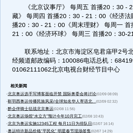
《北京议事厅》 每周五 首播20：30 - 2
藏》 每周四 首播20：30 - 21：00《经
播20：30 - 21：00《周末理财》 每周一 首播
21：00《经济环球》 每周三 首播20：30-2
联系地址：北京市海淀区皂君庙甲2号北
经频道邮政编码：100086电话总机：68419
01062111062北京电视台财经节目中心
相关新闻
·
北京奥运选手写博客面临开禁 国际奥委会将讨论
(02/09 08:09)
·
靳羽西奥运传播民族风采(全球知名华人寄语北...
(02/09 02:32)
·
黔企伴骑士征战北京奥运
(02/08 11:56)
·
北京奥运场馆“水立方”预计今年10月完工
(02/08 10:43)
·
北京为奥运实施12345工程 每月11日为排队日
(02/07 16:14)
·
奥运特许新品价格“平民化” 明星春节现场签售
(02/07 14:29)