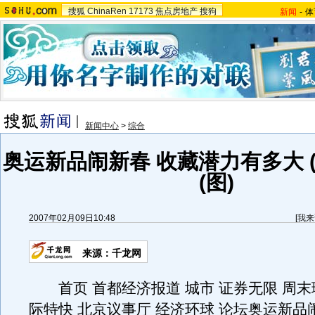
搜狐
ChinaRen
17173
焦点房地产
搜狗
新闻
-
体
新闻中心
>
综合
奥运新品闹新春 收藏潜力有多大 (200
(图)
2007年02月09日10:48
[
我来
来源：千龙网
首页 首都经济报道 城市 证券无限 周末理
际特快 北京议事厅 经济环球 论坛奥运新品