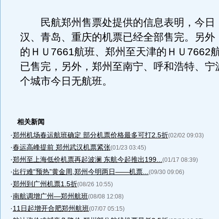
民航郑州售票处提供的信息表明，今日
汉、青岛、重庆的机票已经全部售完。另外
的ＨＵ7661航班、郑州至天津的ＨＵ7662
已售完，另外，郑州至南宁、呼和浩特、宁
个城市今日无航班。
相关新闻
·
郑州机场春运航班确定 部分机票价格最多可打2.5折
(02/02 09:03)
·
春运高峰提前 郑州武汉机票紧张
(01/23 03:45)
·
郑州至上海低价机票再起波澜 东航今起推出199...
(01/17 08:39)
·
出行难“预热”黄金周,郑州今明两日——机票...
(09/30 09:06)
·
郑州到广州机票1.5折
(08/26 10:55)
·
南航调增广州—郑州航班
(08/08 12:08)
·
11日起增开合肥郑州航班
(07/07 05:15)