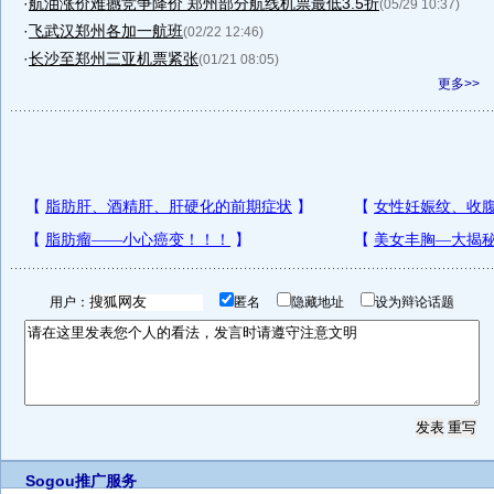
·
航油涨价难撼竞争降价 郑州部分航线机票最低3.5折
(05/29 10:37)
·
飞武汉郑州各加一航班
(02/22 12:46)
·
长沙至郑州三亚机票紧张
(01/21 08:05)
更多>>
用户：
匿名
隐藏地址
设为辩论话题
Sogou推广服务