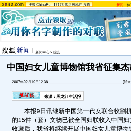
搜狐
ChinaRen
17173
焦点房地产
搜狗
新闻
-
体
新闻中心
>
综合
中国妇女儿童博物馆我省征集杰
2007年02月10日12:38
[
我来
来源：黑龙江生活报
本报9日讯继新中国第一代女联合收割机
的15件（套）文物已被全国妇联收入中国妇
收藏后，我省将继续开展中国妇女儿童博物