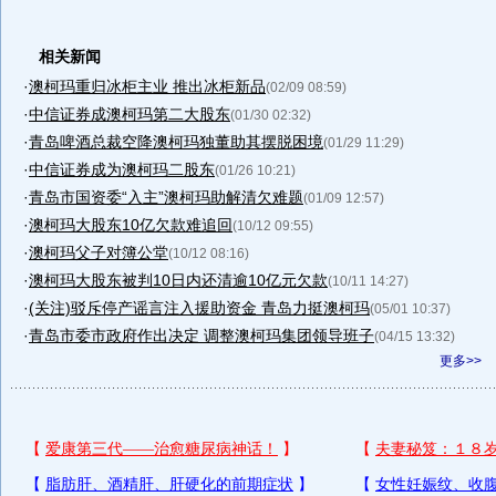
相关新闻
·
澳柯玛重归冰柜主业 推出冰柜新品
(02/09 08:59)
·
中信证券成澳柯玛第二大股东
(01/30 02:32)
·
青岛啤酒总裁空降澳柯玛独董助其摆脱困境
(01/29 11:29)
·
中信证券成为澳柯玛二股东
(01/26 10:21)
·
青岛市国资委“入主”澳柯玛助解清欠难题
(01/09 12:57)
·
澳柯玛大股东10亿欠款难追回
(10/12 09:55)
·
澳柯玛父子对簿公堂
(10/12 08:16)
·
澳柯玛大股东被判10日内还清逾10亿元欠款
(10/11 14:27)
·
(关注)驳斥停产谣言注入援助资金 青岛力挺澳柯玛
(05/01 10:37)
·
青岛市委市政府作出决定 调整澳柯玛集团领导班子
(04/15 13:32)
更多>>