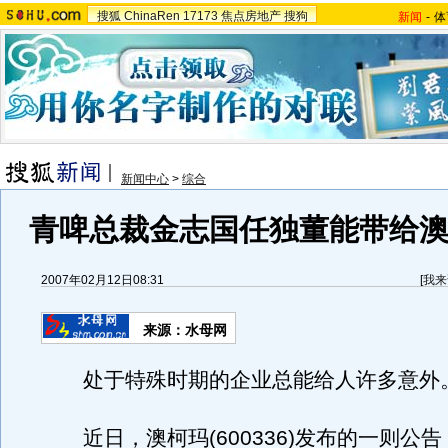
搜狐
ChinaRen
17173
焦点房地产
搜狗
新闻
-
体
新闻中心
>
综合
青啤总裁金志国任独董能带给澳
2007年02月12日08:31
[
我来
来源：水母网
处于特殊时期的企业总能给人许多意外
近日，澳柯玛(600336)发布的一则公