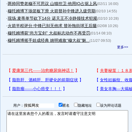
·
两帅同赞老穆不可思议 山猫控卫:他用IQ占据上风
(02/11 16:00)
·
穆托姆博下场篮板下滑 火箭替补中锋进入疲劳期
(02/10 14:55)
·
现场:麦蒂单节砍下14分 诺天王不冷静领技术犯规
(02/10 10:28)
·
火箭半程评分:中锋已别无他求 替补拖街球王后腿
(02/08 10:26)
·
穆托姆博获“尚方宝剑” 大叔标志动作不再受罚
(01/14 08:10)
·
穆托姆博摇手娃成经典 姚明难敌“穆大叔”魅...
(11/27 09:53)
更多>>
用户：
匿名
隐藏地址
设为辩论话题