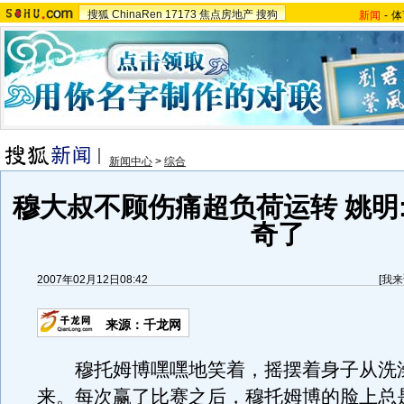
搜狐
ChinaRen
17173
焦点房地产
搜狗
新闻
-
体
新闻中心
>
综合
穆大叔不顾伤痛超负荷运转 姚明
奇了
2007年02月12日08:42
[
我来
来源：千龙网
穆托姆博嘿嘿地笑着，摇摆着身子从洗
来。每次赢了比赛之后，穆托姆博的脸上总