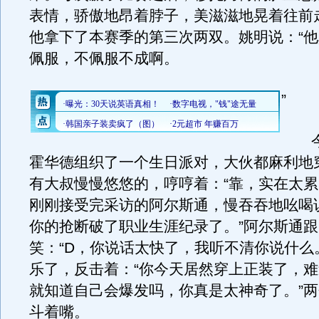
表情，骄傲地昂着脖子，美滋滋地晃着往前
他拿下了本赛季的第三次两双。姚明说：“
佩服，不佩服不成啊。
”
今
霍华德组织了一个生日派对，大伙都麻利地
有大叔慢慢悠悠的，哼哼着：“靠，实在太累
刚刚接受完采访的阿尔斯通，慢吞吞地吆喝
你的抢断破了职业生涯纪录了。”阿尔斯通
笑：“D，你说话太快了，我听不清你说什么
乐了，反击着：“你今天居然穿上正装了，
就知道自己会爆发吗，你真是太神奇了。”
斗着嘴。