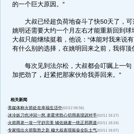
的一个巨大原因。”
大叔已经超负荷地奋斗了快50天了，可
姚明还需要大约一个月左右才能重新回到球
大叔只能继续挺着，他说：“体能对我来说
有什么别的选择，在姚明回来之前，我得顶
每次见到法尔松，大叔都会叮嘱上一句：
加把劲了，赶紧把那家伙给我弄回来。”
相关新闻
·
美媒体称火箭处在幸福生活中
(02/12 06:56)
·
冰冷妖刀也冲冠一怒 老霍求胜心切用表现训对手
(02/11 16:27)
·
火箭两老一攻一守趋完美 辅佐姚麦一统正邪两道
(02/11 16:24)
·
专家指出火箭取胜之匙 穆大叔表现振奋全队士气
(02/11 16:07)