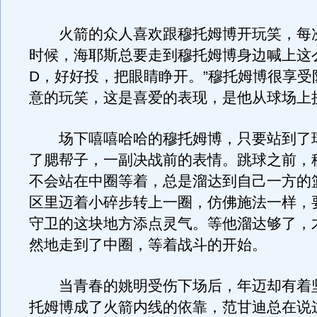
火箭的众人喜欢跟穆托姆博开玩笑，每
时候，海耶斯总要走到穆托姆博身边喊上这
D，好好投，把眼睛睁开。”穆托姆博很享受
意的玩笑，这是喜爱的表现，是他从球场上
场下嘻嘻哈哈的穆托姆博，只要站到了
了腮帮子，一副决战前的表情。跳球之前，
不会站在中圈等着，总是溜达到自己一方的
区里迈着小碎步转上一圈，仿佛施法一样，
守卫的这块地方添点灵气。等他溜达够了，
然地走到了中圈，等着战斗的开始。
当青春的姚明受伤下场后，年迈却有着
托姆博成了火箭内线的依靠，范甘迪总在说