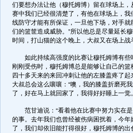
们要想办法让他（穆托姆博）留在球场上，
赛中我们已经很清楚了，有他在球场上，我
线防守才能有所保证，一旦他下场，对手就
们的篮筐造成威胁。”所以他总是尽量延长
时间，打山猫的这个晚上，大叔又在场上战斗
如此持续高强度的比赛让穆托姆博有些
刚刚受伤时，穆托姆博总是能够让自己的篮
四十多天来的来回冲刺让他的左膝盖疼了起
大叔总会这么嚷嚷：“噢，我的膝盖折磨死
了，好在马上就回家了，我得好好睡上一觉。
范甘迪说：“看着他在比赛中努力实在是
的事。去年我们也曾经被伤病困扰着，今年
了，我们却依旧能打得很好，穆托姆博的出