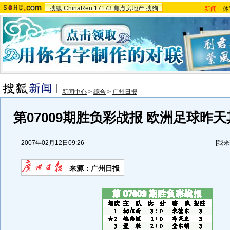
搜狐
ChinaRen
17173
焦点房地产
搜狗
新闻
-
体
新闻中心
>
综合
>
广州日报
第07009期胜负彩战报 欧洲足球昨天
2007年02月12日09:26
[
我来
来源：广州日报