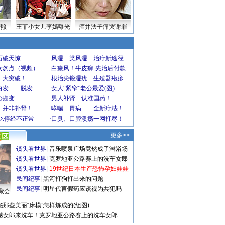
密照
王菲小女儿李嫣曝光
酒井法子痛哭谢罪
更多>>
镜头看世界
|
音乐喷泉广场竟然成了淋浴场
镜头看世界
|
克罗地亚公路赛上的洗车女郎
镜头看世界
|
19世纪日本生产恐怖孕妇娃娃
民间纪事
|
黑河打狗打出来的问题
民间纪事
|
明星代言假药应该视为共犯吗
聚会
秘那些美丽“床模”怎样炼成的(组图)
感女郎来洗车！克罗地亚公路赛上的洗车女郎