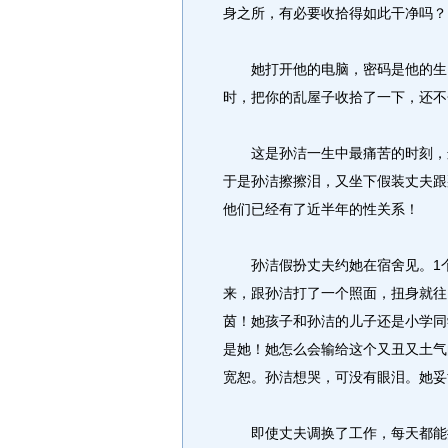
身之所，有必要收拾得如此干净吗？
她打开他的电脑，密码是他的生日。
时，把你的乱屋子收拾了一下，还不
这是孙洁一生中最痛苦的时刻，这
于是孙洁擦擦泪，又坐下假装丈夫跟
他们已经有了近半年的性关系！
孙洁假扮丈夫约她在宿舍见。1个
来，跟孙洁打了一个照面，扭身就往
茵！她孩子和孙洁的儿子还是小学同
是她！她怎么会输给这个又丑又土气
宽恕。孙洁想哭，可没有眼泪。她妥
即使丈夫调换了工作，每天都能按