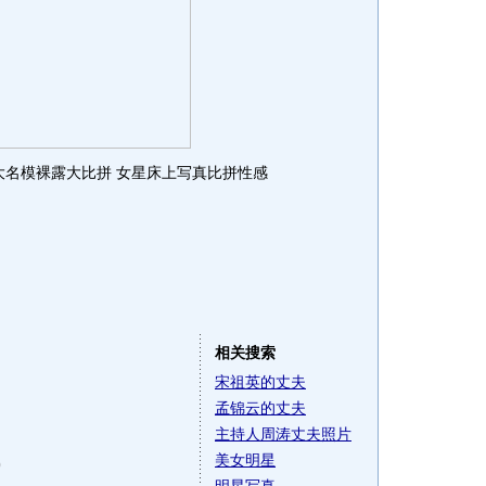
名模裸露大比拼 女星床上写真比拼性感
相关搜索
宋祖英的丈夫
孟锦云的丈夫
主持人周涛丈夫照片
美女明星
)