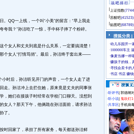
说 吧 排 行
上证指数
(7744
苏醒吧
(41523)
QQ一上线，一个叫“小美”的留言：“早上我走
贴图吧
(68789)
夸夸我？”孙洁吃了一惊，手中杯子摔了个粉碎。
搜狐分类
|
个女人和丈夫到底是什么关系，一定要搞清楚！
那个女人“打情骂俏”。最后，孙洁终于套出来——
小时后，孙洁听见开门的声音，一个女人走了进
回走。孙洁冲上去拦住她，原来竟是丈夫的同事张
·
听评书
|
郭德纲
学，她们在接孩子时经常在学校门口聊天。没想到
·
听小说
|
鬼吹灯1
的女人？那天下午，他俩跪在孙洁面前，请求孙洁
·
共享区
|
手机病
协了。
时回家了，承担了所有家务，每天都送孙洁鲜