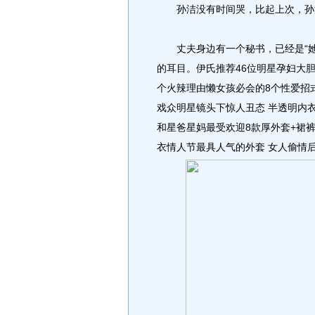
孙洁没有时间哭，比起上次，孙
丈夫身边有一个秘书，已经是“她
的耳目。伊氏推荐46位明星孕妇大胆
个火辣理由懒女孩必会的8个性爱招
戏众明星镜头下惊人丑态 半透明内
和星爸星妈最受欢迎8款厚外套+裙裤 
衣情人节最具人气的外套 女人偷情