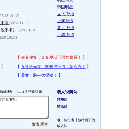
明星写真
韩国明星
立飞 孙洁
03/15 19:12)
上海孙洁
准不高
(03/02 11:29)
复旦 孙洁
手术(...
(02/19 10:45)
足球 孙洁
2/10 10:27)
隐藏地址
设为辩论话题
我来说两句
精华区
辩论区
唯一能打出【范特西】的
输入法！