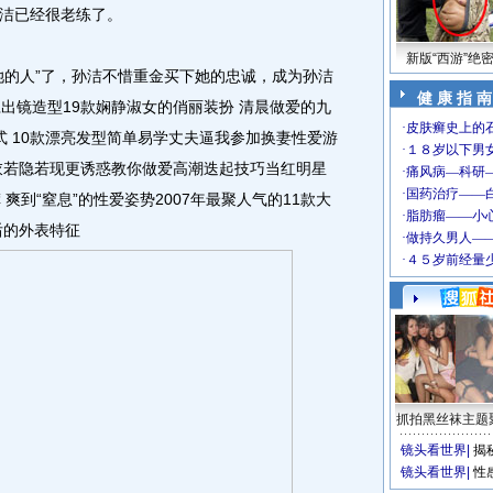
洁已经很老练了。
新版“西游”绝
的人”了，孙洁不惜重金买下她的忠诚，成为孙洁
健 康 指 南
出镜造型19款娴静淑女的俏丽装扮 清晨做爱的九
式 10款漂亮发型简单易学丈夫逼我参加换妻性爱游
衣若隐若现更诱惑教你做爱高潮迭起技巧当红明星
爽到“窒息”的性爱姿势2007年最聚人气的11款大
后的外表特征
抓拍黑丝袜主题
镜头看世界
|
揭
镜头看世界
|
性