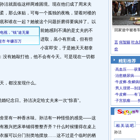
洁就面临这样两难困境。现在他们成了周末夫
柔，那么体贴，可每一个孤独的夜晚，望着对楼的
底和谁在一起？她被这个问题折磨得要疯掉了。
以
前她感到不满的是丈夫的不
回家途中被卷
进取，虽小有所成，但有些
言
何智丽
叶永
小富即安，于是她天天都拿
价
过：没有她敲打他，他不会有今天。可是现在一切都
精彩推荐
天，都没发现什么。
结婚纪念日。孙洁决定给丈夫来一次“惊喜”。
里有一种香水味。孙洁有一种怪怪的感觉——这
相 关 说 吧
有雅兴把床单铺得整整齐齐？什么时候懂得在桌上
孙洁
衣服可以分门别类地摆放……这不过是个临时的栖