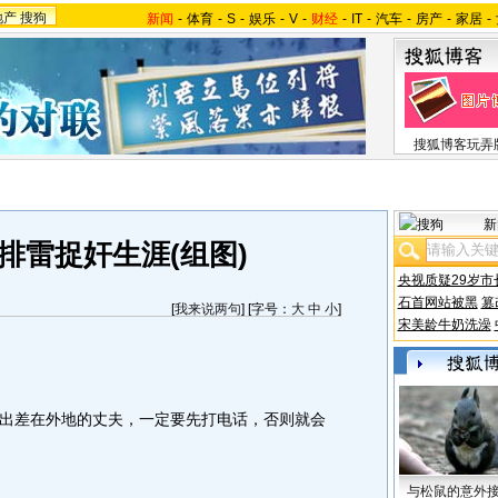
地产
搜狗
新闻
-
体育
-
S
-
娱乐
-
V
-
财经
-
IT
-
汽车
-
房产
-
家居
-
搜狐博客玩弄
新
排雷捉奸生涯(组图)
央视质疑29岁市
石首网站被黑
篡
[
我来说两句
] [字号：
大
中
小
]
宋美龄牛奶洗澡
差在外地的丈夫，一定要先打电话，否则就会
与松鼠的意外