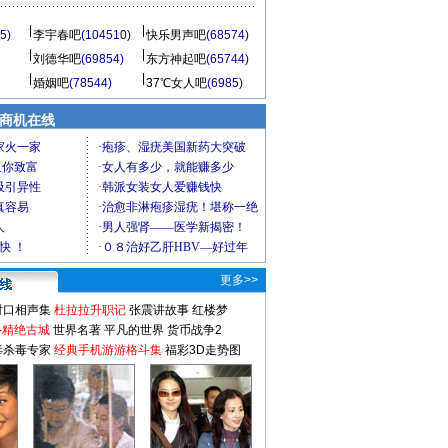
5)
李宇春吧
(104510)
快乐男声吧
(68574)
刘德华吧
(69854)
东方神起吧
(65744)
婚姻吧
(78544)
37℃女人吧
(6985)
商机在线
更多>>
对口相声集
杜拉拉升职记
张震讲故事
红楼梦
-精绝古城
世界名著
平凡的世界
货币战争2
毒杀毒专家
经典手机游游格斗集
福彩3D走势图