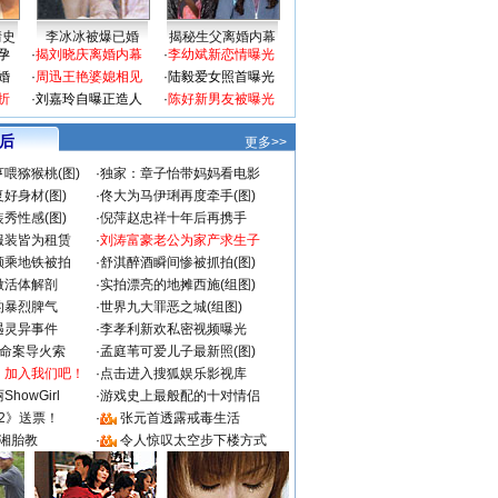
情史
李冰冰被爆已婚
揭秘生父离婚内幕
孕
·
揭刘晓庆离婚内幕
·
李幼斌新恋情曝光
婚
·
周迅王艳婆媳相见
·
陆毅爱女照首曝光
折
·
刘嘉玲自曝正造人
·
陈好新男友被曝光
 后
更多>>
喂猕猴桃(图)
·
独家：章子怡带妈妈看电影
好身材(图)
·
佟大为马伊琍再度牵手(图)
秀性感(图)
·
倪萍赵忠祥十年后再携手
服装皆为租赁
·
刘涛富豪老公为家产求生子
颜乘地铁被拍
·
舒淇醉酒瞬间惨被抓拍(图)
做活体解剖
·
实拍漂亮的地摊西施(组图)
的暴烈脾气
·
世界九大罪恶之城(组图)
遇灵异事件
·
李孝利新欢私密视频曝光
成命案导火索
·
孟庭苇可爱儿子最新照(图)
：加入我们吧！
·
点击进入搜狐娱乐影视库
howGirl
·
游戏史上最般配的十对情侣
2》送票！
·
张元首透露戒毒生活
湘胎教
·
令人惊叹太空步下楼方式