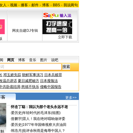
女人
-
视频
-
播客
-
邮件
-
博客
-
BBS
-
我说两句
网友自建DJ专辑
立即下载
版
闻
网页
博客
音乐
图片
说吧
长
邓玉娇失踪
朝鲜军事演习
日本兵赎罪
改温总讲话
夏日减肥秘方
日本瘦脸法
中共卧底结局
慈禧不快乐
侵略中国报告
更多>>
·
怀念丁聪：我以为那个老头永远不老
·
爱历史
|
年轻时代的毛泽东(组图)
·
曾鹏宇
|
雷人！我在绝对唱响做评委
·
爱历史
|
1977年华国锋视察大庆油田
·
韩浩月
|
批评余秋雨是侮辱中国人？
接触