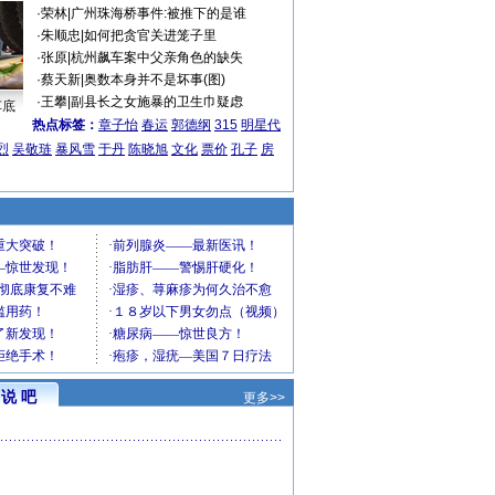
·
荣林
|
广州珠海桥事件:被推下的是谁
·
朱顺忠
|
如何把贪官关进笼子里
·
张原
|
杭州飙车案中父亲角色的缺失
·
蔡天新
|
奥数本身并不是坏事(图)
·
王攀
|
副县长之女施暴的卫生巾疑虑
车底
热点标签：
章子怡
春运
郭德纲
315
明星代
烈
吴敬琏
暴风雪
于丹
陈晓旭
文化
票价
孔子
房
说 吧
更多>>