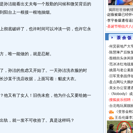
是孙洁能看出丈夫每一个殷勤的问候和微笑背后的
揭田壮壮徐帆
到阳台上一根接一根地抽烟。
·
赵薇被爆已经怀
·
李宇春爆遭母逼
·
圣诞节明信片八
彻底破碎了，也许时间可以冲淡一切，也许它永
茶 余 饭
·
何炅获地产大亨
·
陈慧琳产后恢复
方，唯一能做的，就是忍耐。
·
殷桃街头休闲装
·
范冰冰红地毯
，孙洁的焦虑又开始了。一天孙洁洗衣服的时
·
姚晨与老公素
·
日军竟拿战俘
长沙某干洗店收据，上面写着：貂皮大衣。
·
盘点网坛大腕
·
美女办公室遭
·
《Nobody》
他又有了女人！旧伤未愈，他为什么又要给她一
·
搜狐娱乐招聘
·
台北电玩展靓丽S
·
《变形金刚
·
王岳伦爆李
轨，就一发不可收拾了。真是这样吗？