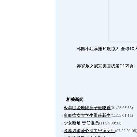
韩国小姐暴露尺度惊人 全球10大
赤裸乐女展完美曲线第[1][2]页
相关新闻
·
今年哪些地段房子最吃香
(01/26 05:56)
·
白血病女大学生重获新生
(11/15 01:11)
·
少女断足 责任谁负
(11/04 08:33)
·
各界浓浓爱心涌向患病女生
(07/22 01:05