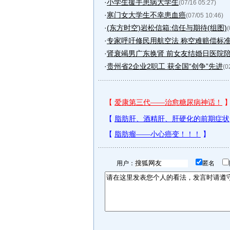
·
小学生援手患病大学生
(07/16 05:27)
·
寒门女大学生不幸患血癌
(07/05 10:46)
·
(东方时空)岩松信箱:信任与期待(组图)
(
·
专家呼吁修民用航空法 称空难赔偿标
·
肾衰竭男广东换肾 前女友结婚日医院陪他
·
贵州省2企业2职工 获全国“创争”先进
(0
用户：
匿名