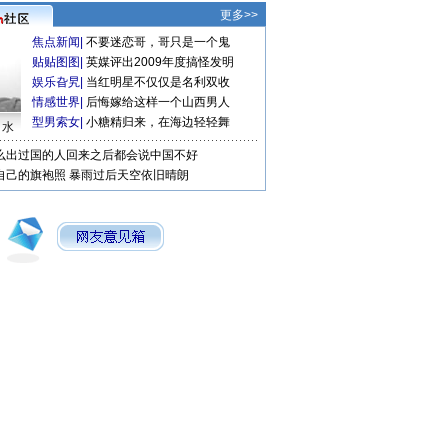
更多>>
焦点新闻
|
不要迷恋哥，哥只是一个鬼
贴贴图图
|
英媒评出2009年度搞怪发明
娱乐旮旯
|
当红明星不仅仅是名利双收
情感世界
|
后悔嫁给这样一个山西男人
型男索女
|
小糖精归来，在海边轻轻舞
口水
么出过国的人回来之后都会说中国不好
自己的旗袍照
暴雨过后天空依旧晴朗