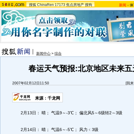
搜狐
ChinaRen
17173
焦点房地产
搜狗
新闻
-
体
新闻中心
>
综合
春运天气预报:北京地区未来五
2007年02月12日11:50
[
我来
来源：千龙网
2月13日： 晴； 气温9～-3℃； 偏北风5～6级转2～3级
2月14日： 晴； 气温6～-5℃； 风力﹤3级