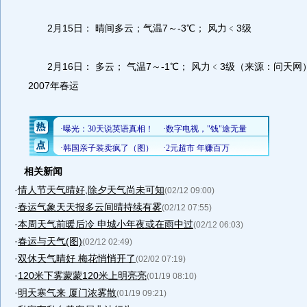
2月15日： 晴间多云；气温7～-3℃； 风力﹤3级
2月16日： 多云； 气温7～-1℃； 风力﹤3级（来源：问天网
2007年春运
相关新闻
·
情人节天气晴好,除夕天气尚未可知
(02/12 09:00)
·
春运气象天天报多云间晴持续有雾
(02/12 07:55)
·
本周天气前暖后冷 申城小年夜或在雨中过
(02/12 06:03)
·
春运与天气(图)
(02/12 02:49)
·
双休天气晴好 梅花悄悄开了
(02/02 07:19)
·
120米下雾蒙蒙120米上明亮亮
(01/19 08:10)
·
明天寒气来 厦门浓雾散
(01/19 09:21)