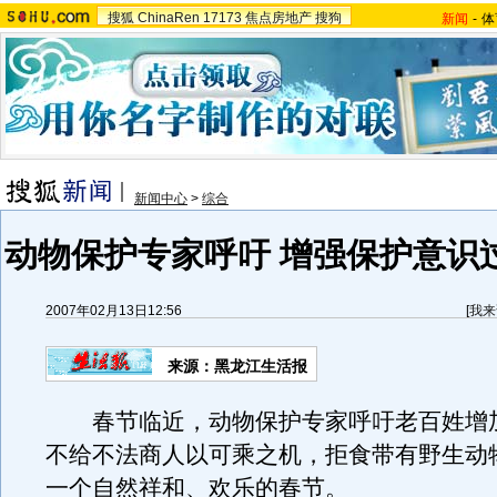
搜狐
ChinaRen
17173
焦点房地产
搜狗
新闻
-
体
新闻中心
>
综合
动物保护专家呼吁 增强保护意识
2007年02月13日12:56
[
我来
来源：黑龙江生活报
春节临近，动物保护专家呼吁老百姓增
不给不法商人以可乘之机，拒食带有野生动
一个自然祥和、欢乐的春节。