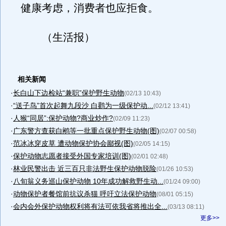
健康考虑，消费者也应拒食。
（生活报）
相关新闻
·
长白山下边检站“兼职”保护野生动物
(02/13 10:43)
·
“送子鸟”首次起舞九段沙 白鹳为一级保护动...
(02/12 13:41)
·
人猴“同居”:保护动物?商业炒作?
(02/09 11:23)
·
广东警方查获白鹇等一批重点保护野生动物(图)
(02/07 00:58)
·
范冰冰穿皮草 遭动物保护协会鄙视(图)
(02/05 14:15)
·
保护动物志愿者接受外国专家培训(图)
(02/01 02:48)
·
林业民警出击 近三百只非法野生保护动物脱险
(01/26 10:53)
·
八旬翁义务巡山保护动物 10年成功解救野生动...
(01/24 09:00)
·
动物保护者餐馆前抗议杀猫 呼吁立法保护动物
(08/01 05:15)
·
会内会外保护动物权利将有法可依我省将推出全...
(03/13 08:11)
更多>>