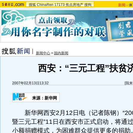
搜狐
ChinaRen
17173
焦点房地产
搜狗
新闻
-
体
新闻中心
>
国内新闻
西安：“三元工程”扶贫
2007年02月13日13:32
[
我来
来源：新华网
新华网西安2月12日电（记者陈钢）“20
暨三元工程”11日在西安市正式启动，将通
小额捐赠模式，为困难群众提供更多的捐助