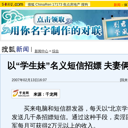
搜狐
ChinaRen
17173
焦点房地产
搜狗
新闻
-
体
新闻中心
>
综合
以“学生妹”名义短信招嫖 夫妻
2007年02月13日16:07
[
我来
来源：千龙网
买来电脑和短信群发器，每天以“北京学
发送几千条招嫖短信。通过这种手段，卖淫
军每月可获得2万元以上的收入。