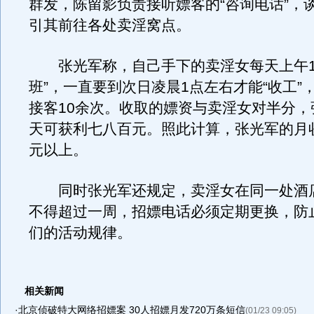
群发，陈留影负责接听嫖客的“咨询电话”，
引其前往各处卖淫窝点。
张光军称，自己手下的卖淫女每天上午10
班”，一直要到次日凌晨1点左右才能“收工”
接客10余次。收取的嫖资与卖淫女对半分，
天可获利七八百元。照此计算，张光军的月
元以上。
同时张光军还规定，卖淫女在同一处酒店
不得超过一周，招嫖电话必须定期更换，防
们的活动规律。
相关新闻
·
北京侦破特大网络招嫖案 30人招嫖月发720万条短信
(01/23 09:05)