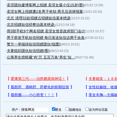
·
卖淫团伙建博客网上招嫖 卖淫女最小仅15岁(图)
(01/22 13:29)
·
卖淫女网上招嫖遭2名男子抢劫 两天后选择报案
(12/21 03:10)
·
北京 清理32处招嫖点招嫖短信基本绝迹
(12/13 10:22)
·
北京招嫖短信经整治基本绝迹-
(12/13 04:18)
·
用3部手机9个网名招嫖 卖淫女曾是政府部门会计
(11/23 10:37)
·
男子群发手机短信招嫖 每日发送短信达两千余条
(07/30 02:51)
·
警方一举端掉短信招嫖团伙(组图)
(06/13 10:01)
·
夫妻组织团伙短信招嫖(图)
(06/13 03:23)
·
公寓养生馆暗藏“色”芯 五百万条“养生”短...
(05/17 01:46)
用户：
匿名
隐藏地址
设为辩论话题