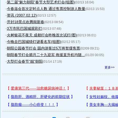
·
第二届“魅力朝阳”春节大型艺术灯会(组图)
(02/13 16:04)
·
今春庙会首次定时点人数 通过售票控制游人数量
(02/13 15:53)
·
资讯 (2007.02.12)
(02/13 12:57)
·
开封18景点欢腾闹新春
(02/13 08:54)
·
3万市民巴国城观彩灯
(02/13 07:48)
·
火树银花不夜天 成都灯会昨晚首次试灯(图)
(02/13 06:01)
·
今晚去巴国城猜灯谜看名车(组图)
(02/12 05:17)
·
朝阳公园春节灯会 园内游客过5万将暂缓售票
(02/09 09:21)
·
朝阳春节灯会腊月二十九迎宾 救援直升机均随...
(01/20 00:05)
·
大型灯会春节“靓”朝阳
(01/14 17:19)
更多>>