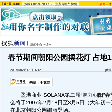
搜狐
ChinaRen
17173
焦点房地产
搜狗
新闻
-
体
新闻中心
>
综合
春节期间朝阳公园摆花灯 占地1
2007年02月13日16:12
[
我来
来源：千龙网
盈港商业·SOLANA第二届“魅力朝阳”
会将于2007年2月18日至3月5日（大年初
在北京朝阳公园绚丽登场。