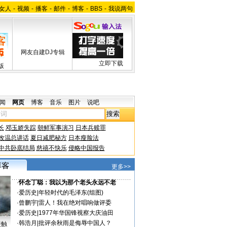
女人
-
视频
-
播客
-
邮件
-
博客
-
BBS
-
我说两句
网友自建DJ专辑
立即下载
版
闻
网页
博客
音乐
图片
说吧
长
邓玉娇失踪
朝鲜军事演习
日本兵赎罪
改温总讲话
夏日减肥秘方
日本瘦脸法
中共卧底结局
慈禧不快乐
侵略中国报告
更多>>
·
怀念丁聪：我以为那个老头永远不老
·
爱历史
|
年轻时代的毛泽东(组图)
·
曾鹏宇
|
雷人！我在绝对唱响做评委
·
爱历史
|
1977年华国锋视察大庆油田
·
韩浩月
|
批评余秋雨是侮辱中国人？
接触