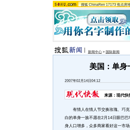
搜狐
ChinaRen
17173
焦点房
新闻中心
>
国际新闻
美国：单身
2007年02月14日04:12
来源：现代快
有情人在情人节交换玫瑰、巧克力
白的单身一族不愿在2月14日眼巴
身人口增多，众多商家看好这一市场