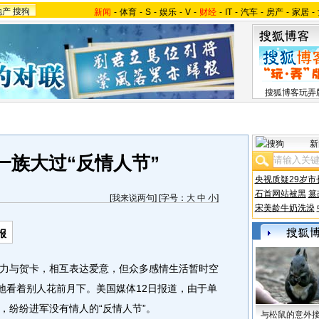
地产
搜狗
新闻
-
体育
-
S
-
娱乐
-
V
-
财经
-
IT
-
汽车
-
房产
-
家居
-
搜狐博客玩弄
新
一族大过“反情人节”
央视质疑29岁市
石首网站被黑
篡
[
我来说两句
] [字号：
大
中
小
]
宋美龄牛奶洗澡
报
与贺卡，相互表达爱意，但众多感情生活暂时空
巴地看着别人花前月下。美国媒体12日报道，由于单
，纷纷进军没有情人的“反情人节”。
与松鼠的意外