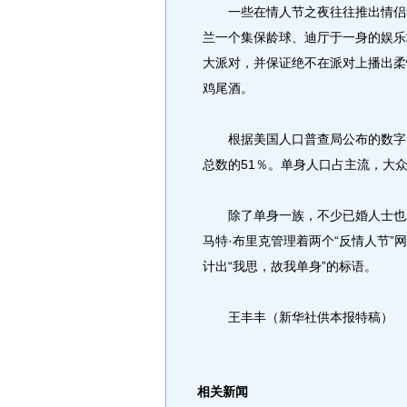
一些在情人节之夜往往推出情侣套
兰一个集保龄球、迪厅于一身的娱乐
大派对，并保证绝不在派对上播出柔
鸡尾酒。
根据美国人口普查局公布的数字，
总数的51％。单身人口占主流，大众
除了单身一族，不少已婚人士也对
马特·布里克管理着两个“反情人节
计出“我思，故我单身”的标语。
王丰丰（新华社供本报特稿）
相关新闻