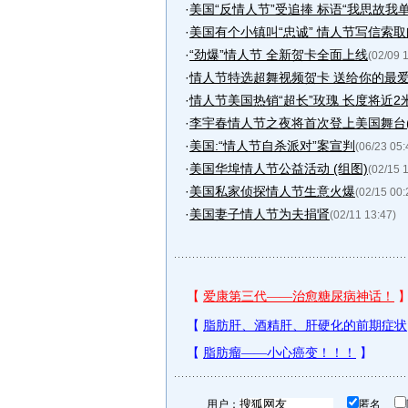
·
美国“反情人节”受追捧 标语“我思故我单
·
美国有个小镇叫“忠诚” 情人节写信索
·
“劲爆”情人节 全新贺卡全面上线
(02/09 
·
情人节特选超舞视频贺卡 送给你的最
·
情人节美国热销“超长”玫瑰 长度将近2米
·
李宇春情人节之夜将首次登上美国舞台(
·
美国:“情人节自杀派对”案宣判
(06/23 05:
·
美国华埠情人节公益活动 (组图)
(02/15 
·
美国私家侦探情人节生意火爆
(02/15 00:
·
美国妻子情人节为夫捐肾
(02/11 13:47)
用户：
匿名