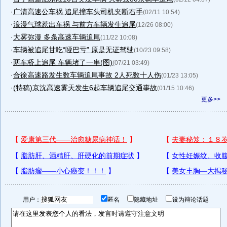
·
广清高速公车祸 追尾撞车头司机夹断右手
(02/11 10:54)
·
浪漫气球惹出车祸 与前方车辆发生追尾
(12/26 08:00)
·
大雾弥漫 多条高速车辆追尾
(11/22 10:08)
·
车辆被追尾甘吃“哑巴亏” 原是无证驾驶
(10/23 09:58)
·
两车桥上追尾 车辆堵了一串(图)
(07/21 03:49)
·
合徐高速路发生数车辆追尾事故 2人死数十人伤
(01/23 13:05)
·
(特稿)京沈高速雾天发生6起车辆追尾交通事故
(01/15 10:46)
更多>>
用户：
匿名
隐藏地址
设为辩论话题