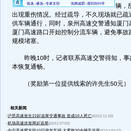
辆，
出现重伤情况。经过疏导，不久现场就已疏
供车辆通行，同时，泉州高速交警通知厦门
厦门高速路口开始控制分流车辆，避免事故
规模堵塞。
昨晚10时，记者联系高速交警得知，事
本恢复通畅。
（奖励第一位提供线索的许先生50元）
相关新闻
·
沪昆高速发生22起追尾交通事故 造成10人死亡
(02/12 11:10)
·
机场高速连发两起追尾
(02/12 07:03)
·
合宁高速肥东段10日突发车祸 大雾致30余辆车追尾
(02/12 04:37)