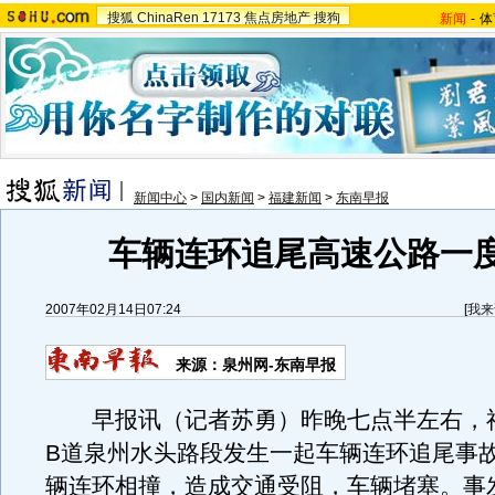
搜狐
ChinaRen
17173
焦点房地产
搜狗
新闻
-
体
新闻中心
>
国内新闻
>
福建新闻
>
东南早报
车辆连环追尾高速公路一
2007年02月14日07:24
[
我来
来源：泉州网-东南早报
早报讯（记者苏勇）昨晚七点半左右，
B道泉州水头路段发生一起车辆连环追尾事
辆连环相撞，造成交通受阻，车辆堵塞。事