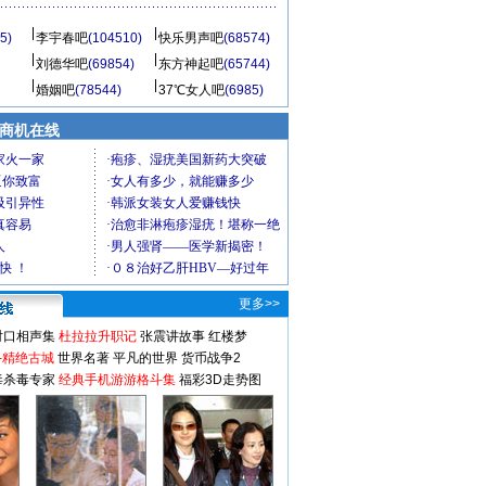
5)
李宇春吧
(104510)
快乐男声吧
(68574)
刘德华吧
(69854)
东方神起吧
(65744)
婚姻吧
(78544)
37℃女人吧
(6985)
商机在线
更多>>
对口相声集
杜拉拉升职记
张震讲故事
红楼梦
-精绝古城
世界名著
平凡的世界
货币战争2
毒杀毒专家
经典手机游游格斗集
福彩3D走势图