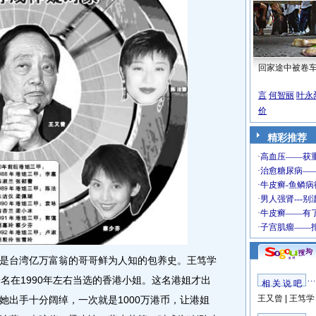
回家途中被卷
言
何智丽
叶永
价
精彩推荐
台湾亿万富翁的哥哥鲜为人知的包养史。王笃学
名在1990年左右当选的香港小姐。这名港姐才出
相 关 说 吧
王又曾
|
王笃学
她出手十分阔绰，一次就是1000万港币，让港姐