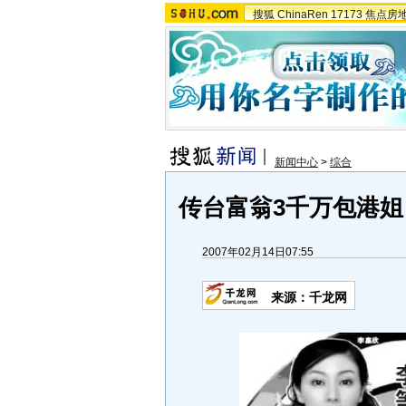
搜狐
ChinaRen
17173
焦点房
新闻中心
>
综合
传台富翁3千万包港姐
2007年02月14日07:55
来源：千龙网