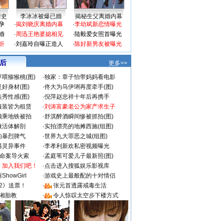
情史
李冰冰被爆已婚
揭秘生父离婚内幕
孕
·
揭刘晓庆离婚内幕
·
李幼斌新恋情曝光
婚
·
周迅王艳婆媳相见
·
陆毅爱女照首曝光
折
·
刘嘉玲自曝正造人
·
陈好新男友被曝光
 后
更多>>
喂猕猴桃(图)
·
独家：章子怡带妈妈看电影
好身材(图)
·
佟大为马伊琍再度牵手(图)
秀性感(图)
·
倪萍赵忠祥十年后再携手
服装皆为租赁
·
刘涛富豪老公为家产求生子
颜乘地铁被拍
·
舒淇醉酒瞬间惨被抓拍(图)
做活体解剖
·
实拍漂亮的地摊西施(组图)
的暴烈脾气
·
世界九大罪恶之城(组图)
遇灵异事件
·
李孝利新欢私密视频曝光
成命案导火索
·
孟庭苇可爱儿子最新照(图)
：加入我们吧！
·
点击进入搜狐娱乐影视库
howGirl
·
游戏史上最般配的十对情侣
2》送票！
·
张元首透露戒毒生活
湘胎教
·
令人惊叹太空步下楼方式