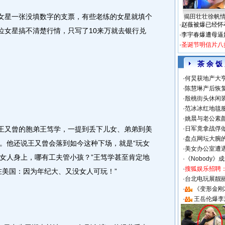
女星一张没填数字的支票，有些老练的女星就填个
揭田壮壮徐帆
·
赵薇被爆已经怀
位女星搞不清楚行情，只写了10来万就去银行兑
·
李宇春爆遭母逼
·
圣诞节明信片八
茶 余 饭
·
何炅获地产大亨
·
陈慧琳产后恢复
·
殷桃街头休闲装
·
范冰冰红地毯
·
姚晨与老公素
王又曾的胞弟王笃学，一提到丢下儿女、弟弟到美
·
日军竟拿战俘
·
盘点网坛大腕
。他还说王又曾会落到如今这种下场，就是“玩女
·
美女办公室遭
女人身上，哪有工夫管小孩？”王笃学甚至肯定地
·
《Nobody》
·
搜狐娱乐招聘
在美国：因为年纪大、又没女人可玩！”
·
台北电玩展靓丽S
·
《变形金刚
·
王岳伦爆李