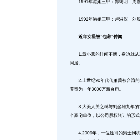
1991年港姐三甲：郭蔼明 周
1992年港姐三甲：卢淑仪 刘
近年女星被“包养”传闻
1.章小蕙的绯闻不断，身边就从
同居。
2.上世纪90年代传萧蔷被台湾的
养费为一年3000万新台币。
3.大美人关之琳与刘銮雄九年的“
个豪宅单位，以公司股权转让的形式
4.2006年，一位姓肖的男士到