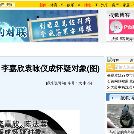
地产
搜狗
新闻
-
体育
-
S
-
娱乐
-
V
-
财经
-
IT
-
汽车
-
房产
-
家居
-
搜狐博客玩弄
新
 李嘉欣袁咏仪成怀疑对象(图)
央视质疑29岁市
石首网站被黑
篡
[
我来说两句
] [字号：
大
中
小
]
宋美龄牛奶洗澡
与松鼠的意外