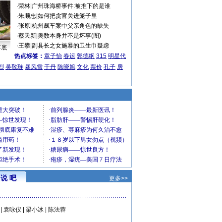
·
荣林
|
广州珠海桥事件:被推下的是谁
·
朱顺忠
|
如何把贪官关进笼子里
·
张原
|
杭州飙车案中父亲角色的缺失
·
蔡天新
|
奥数本身并不是坏事(图)
·
王攀
|
副县长之女施暴的卫生巾疑虑
车底
热点标签：
章子怡
春运
郭德纲
315
明星代
烈
吴敬琏
暴风雪
于丹
陈晓旭
文化
票价
孔子
房
说 吧
更多>>
|
袁咏仪
|
梁小冰
|
陈法蓉