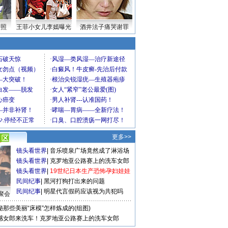
密照
王菲小女儿李嫣曝光
酒井法子痛哭谢罪
更多>>
镜头看世界
|
音乐喷泉广场竟然成了淋浴场
镜头看世界
|
克罗地亚公路赛上的洗车女郎
镜头看世界
|
19世纪日本生产恐怖孕妇娃娃
民间纪事
|
黑河打狗打出来的问题
民间纪事
|
明星代言假药应该视为共犯吗
聚会
秘那些美丽“床模”怎样炼成的(组图)
感女郎来洗车！克罗地亚公路赛上的洗车女郎