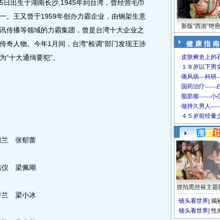
5日出生于湖南长沙,1945年到台湾，曾经营毛巾
一。王又曾于1959年创办力霸企业，由钢架生意
新版“西游”绝
讯传播等领域的力霸集团，曾是台湾十大企业之
传奇人物。今年1月间，台湾“检调”部门发现王涉
健 康 指 南
为“十大通缉要犯”。
淑兰 张郁蕾
洁仪 梁佩瑚
抓拍黑丝袜主题
杏兰 梁小冰
镜头看世界
|
揭
镜头看世界
|
性