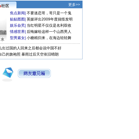
更多>>
焦点新闻
|
不要迷恋哥，哥只是一个鬼
贴贴图图
|
英媒评出2009年度搞怪发明
娱乐旮旯
|
当红明星不仅仅是名利双收
情感世界
|
后悔嫁给这样一个山西男人
型男索女
|
小糖精归来，在海边轻轻舞
口水
么出过国的人回来之后都会说中国不好
自己的旗袍照
暴雨过后天空依旧晴朗