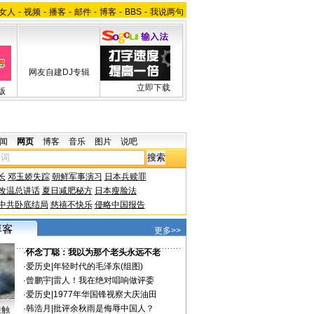
女人
-
视频
-
播客
-
邮件
-
博客
-
BBS
-
我说两句
网友自建DJ专辑
立即下载
版
闻
网页
博客
音乐
图片
说吧
长
邓玉娇失踪
朝鲜军事演习
日本兵赎罪
改温总讲话
夏日减肥秘方
日本瘦脸法
中共卧底结局
慈禧不快乐
侵略中国报告
更多>>
·
怀念丁聪：我以为那个老头永远不老
·
爱历史
|
年轻时代的毛泽东(组图)
·
曾鹏宇
|
雷人！我在绝对唱响做评委
·
爱历史
|
1977年华国锋视察大庆油田
·
韩浩月
|
批评余秋雨是侮辱中国人？
接触