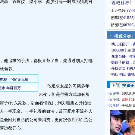
法蓉、袁咏仪、梁小冰、蔡少芬等一时成为猜测对
说 吧 排 行
上证指数
(7744
苏醒吧
(41523)
贴图吧
(68789)
搜狐分类
|
他追求的手法，都很直截了当，先通过别人打电
就包养。
他追求女星的习惯多年
·
听评书
|
郭德纲
未变，但是付费方式却有所
·
听小说
|
鬼吹灯1
房子(付头期款，后面看情况)，到力霸集团开始经
·
共享区
|
手机病
人一半现金、一半礼券的做法，反正肥水不流外人
是会回到自己的公司来消费，更何况饭店和百货公
两边都开心。