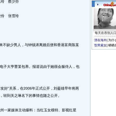
嘉玲 蔡少芬
殷伶 张雪玲
每天在吞别人
漂在海外
|
为什
来不缺少男人，与钟镇涛离婚后便和香港富商陈某
型男索女
|
晒晒
电子大亨曹某包养。报道说由于她很会服侍人，包
友好”关系，在2006年正式公开，刘銮雄早年将两
，转到关之琳名下的事情也随之公开。
杭州一家媒体主动爆料：当红玉女模特、影视红星