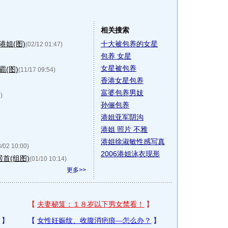
相关搜索
姐(图)
十大被包养的女星
(02/12 01:47)
包养 女星
女星被包养
(图)
(11/17 09:54)
香港女星包养
富婆包养男妓
)
孙俪包养
港姐亚军阴沟
港姐 照片 不雅
港姐徐淑敏性感写真
8/02 10:00)
2006港姐泳衣现形
首(组图)
(01/10 10:14)
更多>>