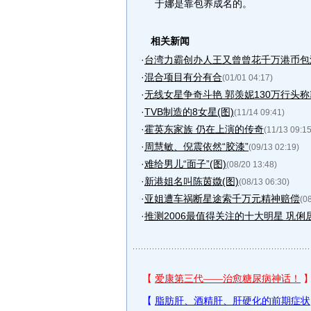
于娜是靠包养成名的。
相关新闻
·
台湾力霸创办人王又曾曾花千万港币包港
·
混合项目有分有合
(01/01 04:17)
·
无线女星争奇斗艳 郭羡妮130万行头称霸
·
TVB制造的8女星(图)
(11/14 09:41)
·
霍英东家族 仍在上演的传奇
(11/13 09:15
·
周慧敏、倪震依然“胶漆”
(09/13 02:19)
·
难给男儿“面子”(图)
(08/20 13:48)
·
新港姐名叫陈茵媺(图)
(08/13 06:30)
·
亚姐遭车祸断星途索千万元精神赔偿
(0
·
推测2006最值得关注的十大明星 巩俐居