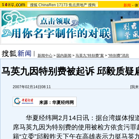
搜狐
ChinaRen
17173
焦点房地产
搜狗
新闻
-
体
新闻中心
>
国内新闻
>
马英九“特别费”案
>
“特别费”消息
马英九因特别费被起诉 邱毅质疑扁
2007年02月14日08:11
[
我来
来源：华夏经纬网
华夏经纬网2月14日讯：据台湾媒体报
席马英九因为特别费的使用被检方依贪污罪
籍“立委”邱毅昨天下午在高雄表示力挺马英