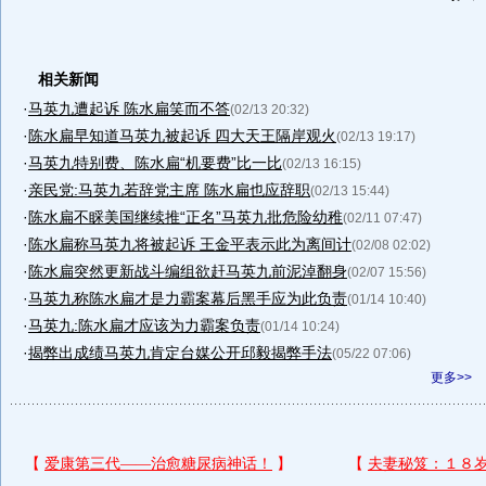
相关新闻
·
马英九遭起诉 陈水扁笑而不答
(02/13 20:32)
·
陈水扁早知道马英九被起诉 四大天王隔岸观火
(02/13 19:17)
·
马英九特别费、陈水扁“机要费”比一比
(02/13 16:15)
·
亲民党:马英九若辞党主席 陈水扁也应辞职
(02/13 15:44)
·
陈水扁不睬美国继续推“正名”马英九批危险幼稚
(02/11 07:47)
·
陈水扁称马英九将被起诉 王金平表示此为离间计
(02/08 02:02)
·
陈水扁突然更新战斗编组欲赶马英九前泥淖翻身
(02/07 15:56)
·
马英九称陈水扁才是力霸案幕后黑手应为此负责
(01/14 10:40)
·
马英九:陈水扁才应该为力霸案负责
(01/14 10:24)
·
揭弊出成绩马英九肯定台媒公开邱毅揭弊手法
(05/22 07:06)
更多>>