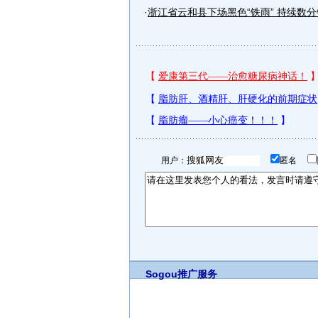
·
浙江省云和县下场黑色“铁雨” 持续数分钟
用户：
匿名
Sogou推广服务