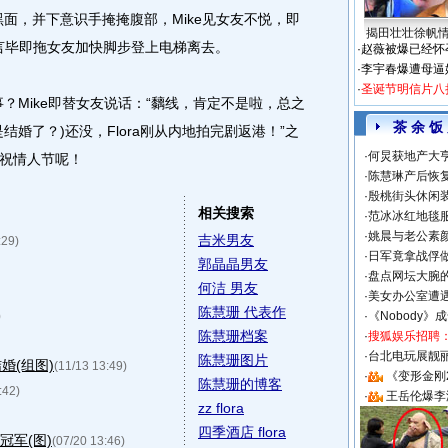
黑面，并下意识手掩掩腹部，Mike见女友不悦，即
揭田壮壮徐帆
”言毕即拖女友加快脚步登上电梯离去。
·
赵薇被爆已经怀
·
李宇春爆遭母逼
·
圣诞节明信片八
？Mike即替女友说话：“黐线，肯定不是啦，总之
茶 余 饭
婚了？)还没，Flora刚从内地拍完剧返港！”之
·
何炅获地产大亨
祝情人节呢！
·
陈慧琳产后恢复
·
殷桃街头休闲装
相关搜索
·
范冰冰红地毯
·
姚晨与老公素
吉米男友
:29)
·
日军竟拿战俘
郭晶晶男友
·
盘点网坛大腕
何洁 男友
·
美女办公室遭
陈慧珊 代表作
)
·
《Nobody》
陈慧珊档案
·
搜狐娱乐招聘
·
台北电玩展靓丽S
陈慧珊图片
婚(组图)
(11/13 13:49)
·
《变形金刚
陈慧珊的博客
:42)
·
王岳伦爆李
zz flora
四季酒店 flora
冠军(图)
(07/20 13:46)