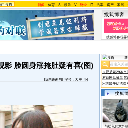
地产
搜狗
新闻
-
体育
-
S
-
娱乐
-
V
-
财经
-
IT
-
汽车
-
房产
-
家居
-
搜狐博客玩弄
新
影 脸圆身涨掩肚疑有喜(图)
央视质疑29岁市
石首网站被黑
篡
[
我来说两句
] [字号：
大
中
小
]
宋美龄牛奶洗澡
与松鼠的意外