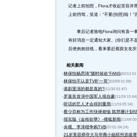
记者上前拍照，Flora才收起笑容并
上前挡驾，笑道：“不要(拍照)啦！
事后记者致电Flora询问有喜一事
有好消息一定通知大家。(你们是不是结
后便匆匆挂线，看来要赶着跟女友庆
相关新闻
·
林保怡杨思琦“随时候命”FANS
(02/13 01
·
林保怡不认是TVB“一哥”
(02/09 01:08)
·
港剧里演的都是真的?
(11/30 01:47)
·
罗嘉良首演中国军人很自豪
(11/29 10:44
·
听话的艺人才会得到重用
(11/19 05:34)
·
蔡少芬称为工作抉择烦恼 陈慧珊计划结
·
现实版《金枝欲孽》-搜狐新闻
(11/09 00
·
央视、李泽楷争购TVB
(07/31 04:24)
·
21岁美容师夺大马华裔小姐槟州选拔赛