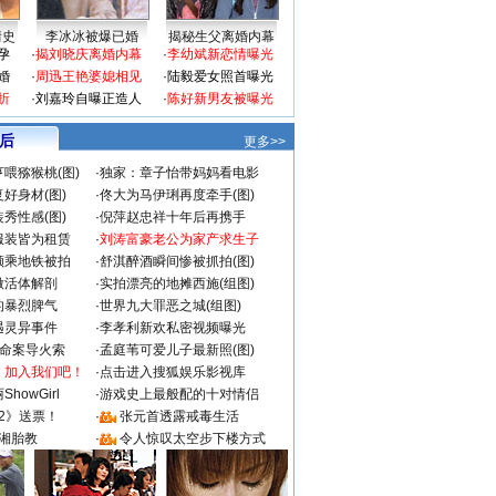
情史
李冰冰被爆已婚
揭秘生父离婚内幕
孕
·
揭刘晓庆离婚内幕
·
李幼斌新恋情曝光
婚
·
周迅王艳婆媳相见
·
陆毅爱女照首曝光
折
·
刘嘉玲自曝正造人
·
陈好新男友被曝光
 后
更多>>
喂猕猴桃(图)
·
独家：章子怡带妈妈看电影
好身材(图)
·
佟大为马伊琍再度牵手(图)
秀性感(图)
·
倪萍赵忠祥十年后再携手
服装皆为租赁
·
刘涛富豪老公为家产求生子
颜乘地铁被拍
·
舒淇醉酒瞬间惨被抓拍(图)
做活体解剖
·
实拍漂亮的地摊西施(组图)
的暴烈脾气
·
世界九大罪恶之城(组图)
遇灵异事件
·
李孝利新欢私密视频曝光
成命案导火索
·
孟庭苇可爱儿子最新照(图)
：加入我们吧！
·
点击进入搜狐娱乐影视库
howGirl
·
游戏史上最般配的十对情侣
2》送票！
·
张元首透露戒毒生活
湘胎教
·
令人惊叹太空步下楼方式