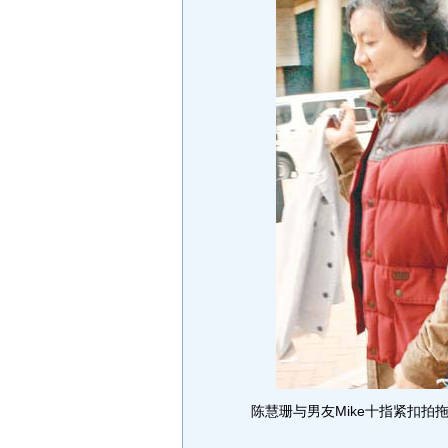
陈慧珊与男友Mike十指紧扣拍