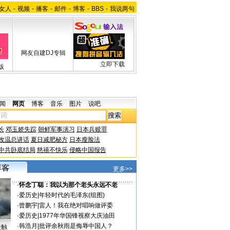
女人
-
视频
-
播客
-
邮件
-
博客
-
BBS
-
我说两句
网友自建DJ专辑
立即下载
版
闻
网页
博客
音乐
图片
说吧
长
邓玉娇失踪
朝鲜军事演习
日本兵赎罪
改温总讲话
夏日减肥秘方
日本瘦脸法
中共卧底结局
慈禧不快乐
侵略中国报告
更多>>
·
怀念丁聪：我以为那个老头永远不老
·
爱历史
|
年轻时代的毛泽东(组图)
·
曾鹏宇
|
雷人！我在绝对唱响做评委
·
爱历史
|
1977年华国锋视察大庆油田
·
韩浩月
|
批评余秋雨是侮辱中国人？
接触