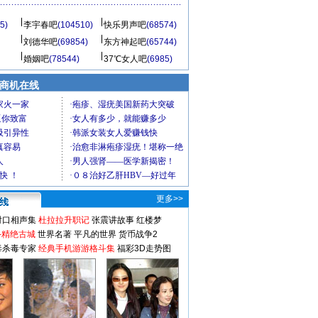
5)
李宇春吧
(104510)
快乐男声吧
(68574)
刘德华吧
(69854)
东方神起吧
(65744)
婚姻吧
(78544)
37℃女人吧
(6985)
商机在线
更多>>
对口相声集
杜拉拉升职记
张震讲故事
红楼梦
-精绝古城
世界名著
平凡的世界
货币战争2
毒杀毒专家
经典手机游游格斗集
福彩3D走势图