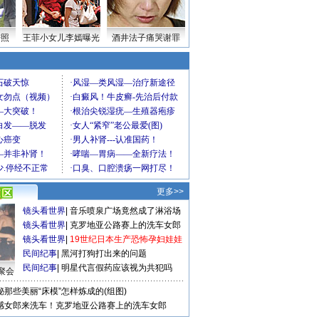
密照
王菲小女儿李嫣曝光
酒井法子痛哭谢罪
更多>>
镜头看世界
|
音乐喷泉广场竟然成了淋浴场
镜头看世界
|
克罗地亚公路赛上的洗车女郎
镜头看世界
|
19世纪日本生产恐怖孕妇娃娃
民间纪事
|
黑河打狗打出来的问题
民间纪事
|
明星代言假药应该视为共犯吗
聚会
秘那些美丽“床模”怎样炼成的(组图)
感女郎来洗车！克罗地亚公路赛上的洗车女郎