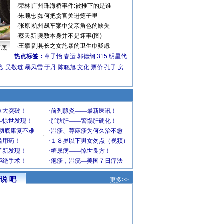
·
荣林
|
广州珠海桥事件:被推下的是谁
·
朱顺忠
|
如何把贪官关进笼子里
·
张原
|
杭州飙车案中父亲角色的缺失
·
蔡天新
|
奥数本身并不是坏事(图)
·
王攀
|
副县长之女施暴的卫生巾疑虑
车底
热点标签：
章子怡
春运
郭德纲
315
明星代
烈
吴敬琏
暴风雪
于丹
陈晓旭
文化
票价
孔子
房
说 吧
更多>>