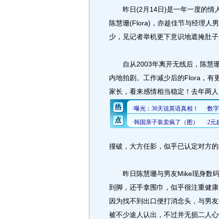
昨日(2月14日)是一年一度的情
陈慧珊(Flora)，亦趁佳节与经理人
少，见记者举机更下意识地遮掩肚子
自从2003年离开无线后，陈慧珊
内地拍剧。工作减少后的Flora，有
家长，看来感情相当稳定！去年两人曾
撞破，大方任影，似乎已认定对方的
昨日陈慧珊与男友Mike现身数码港
到脚，还手拿围巾，似乎很注重健康。
因为找不到出口便打消念头，与男友手
被不少途人认出，不过并无损二人心