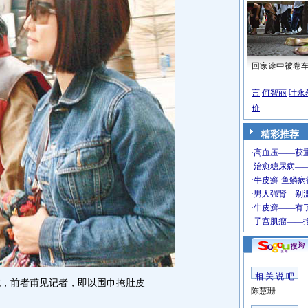
回家途中被卷
言
何智丽
叶永
价
精彩推荐
相 关 说 吧
拖，前者甫见记者，即以围巾掩肚皮
陈慧珊