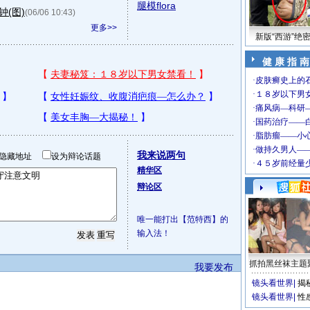
腿模flora
(图)
(06/06 10:43)
更多>>
新版“西游”绝
健 康 指 南
我来说两句
隐藏地址
设为辩论话题
精华区
辩论区
唯一能打出【范特西】的
输入法！
抓拍黑丝袜主题
我要发布
镜头看世界
|
揭
镜头看世界
|
性