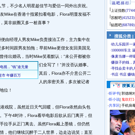
说 吧 排 行
人节，不少名人明星趁佳节与爱侣一同外出庆祝。
上证指数
(7744
男友Mike在香港十指紧扣看电影，Flora明显发福不
苏醒吧
(41523)
，莫非娱圈又多一桩喜事？
贴图吧
(68789)
搜狐分类
|
便由经理人男友Mike负责接洽工作，主力集中在
更多时间跟男友拍拖；早前Mike更偕女友回美国见
传出婚讯，当时Mike笑着默认：“未公开都被你
们全写了！”并没否认婚事。
其后，Flora亦不介意公开二
人的亲密关系，多次被记者
地位！
·
听评书
|
郭德纲
·
听小说
|
鬼吹灯1
·
共享区
|
手机病
戏院，虽然近日天气回暖，但Flora依然由头包
下午4时许，Flora看毕电影后欲从后门离开，但
拉手从正门离去。虽然Flora戴上墨镜，但仍然
情，他们继续沉醉于二人世界，边走边说笑；直至