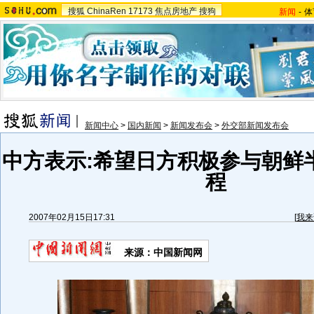
搜狐
ChinaRen
17173
焦点房地产
搜狗
新闻
-
体
新闻中心
>
国内新闻
>
新闻发布会
>
外交部新闻发布会
中方表示:希望日方积极参与朝鲜
程
2007年02月15日17:31
[
我来
来源：中国新闻网