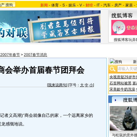
地产
搜狗
新闻
-
体育
-
S
-
娱乐
-
V
-
财经
-
IT
-
汽车
-
房产
-
家居
-
搜狐博客玩弄
2007年春节
>
2007春节消息
新
商会举办首届春节团拜会
央视质疑29岁市
石首网站被黑
篡
[
我来说两句
] [字号：
大
中
小
]
宋美龄牛奶洗澡
记者义高潮)“商会就像自己的家，一个远离家乡的
昆龙感慨地说。
与松鼠的意外