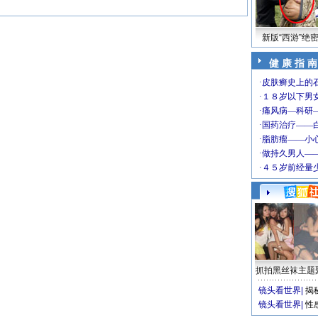
新版“西游”绝
健 康 指 南
抓拍黑丝袜主题
镜头看世界
|
揭
镜头看世界
|
性