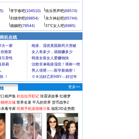
5)
李宇春吧
(104510)
快乐男声吧
(68574)
刘德华吧
(69854)
东方神起吧
(65744)
婚姻吧
(78544)
37℃女人吧
(6985)
商机在线
更多>>
对口相声集
杜拉拉升职记
张震讲故事
红楼梦
-精绝古城
世界名著
平凡的世界
货币战争2
毒杀毒专家
经典手机游游格斗集
福彩3D走势图