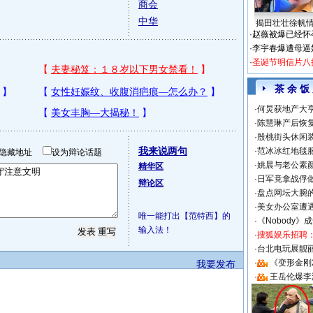
商会
中华
揭田壮壮徐帆
·
赵薇被爆已经怀
·
李宇春爆遭母逼
·
圣诞节明信片八
茶 余 饭
·
何炅获地产大亨
·
陈慧琳产后恢复
·
殷桃街头休闲装
我来说两句
·
范冰冰红地毯
隐藏地址
设为辩论话题
·
姚晨与老公素
精华区
·
日军竟拿战俘
辩论区
·
盘点网坛大腕
·
美女办公室遭
唯一能打出【范特西】的
·
《Nobody》
输入法！
·
搜狐娱乐招聘
·
台北电玩展靓丽S
·
《变形金刚
我要发布
·
王岳伦爆李