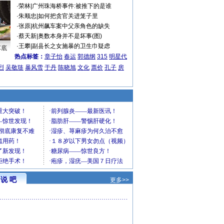
·
荣林
|
广州珠海桥事件:被推下的是谁
·
朱顺忠
|
如何把贪官关进笼子里
·
张原
|
杭州飙车案中父亲角色的缺失
·
蔡天新
|
奥数本身并不是坏事(图)
·
王攀
|
副县长之女施暴的卫生巾疑虑
车底
热点标签：
章子怡
春运
郭德纲
315
明星代
烈
吴敬琏
暴风雪
于丹
陈晓旭
文化
票价
孔子
房
说 吧
更多>>