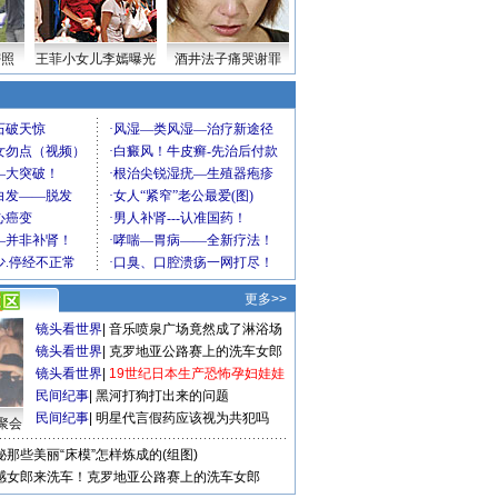
密照
王菲小女儿李嫣曝光
酒井法子痛哭谢罪
更多>>
镜头看世界
|
音乐喷泉广场竟然成了淋浴场
镜头看世界
|
克罗地亚公路赛上的洗车女郎
镜头看世界
|
19世纪日本生产恐怖孕妇娃娃
民间纪事
|
黑河打狗打出来的问题
民间纪事
|
明星代言假药应该视为共犯吗
聚会
秘那些美丽“床模”怎样炼成的(组图)
感女郎来洗车！克罗地亚公路赛上的洗车女郎