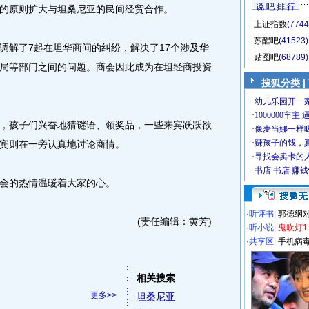
说 吧 排 行
的原则扩大与坦桑尼亚的民间经贸合作。
上证指数
(7744
苏醒吧
(41523)
解了7起在坦华商间的纠纷，解决了17个涉及华
贴图吧
(68789)
局等部门之间的问题。商会因此成为在坦经商投资
搜狐分类
|
孩子们兴奋地猜谜语、领奖品，一些来宾跃跃欲
宾则在一旁认真地讨论商情。
会的热情温暖着大家的心。
·
听评书
|
郭德纲
(责任编辑：黄芳)
·
听小说
|
鬼吹灯1
·
共享区
|
手机病
相关搜索
更多>>
坦桑尼亚