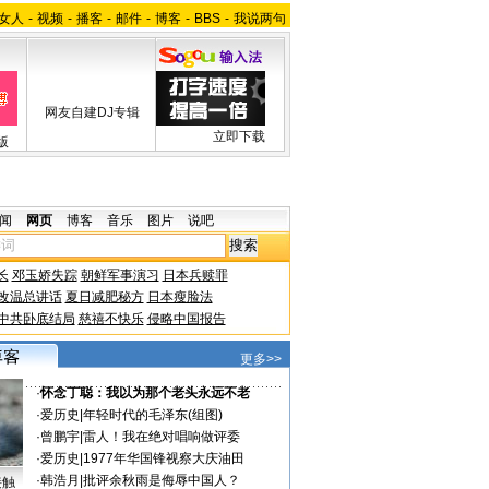
女人
-
视频
-
播客
-
邮件
-
博客
-
BBS
-
我说两句
网友自建DJ专辑
立即下载
版
闻
网页
博客
音乐
图片
说吧
长
邓玉娇失踪
朝鲜军事演习
日本兵赎罪
改温总讲话
夏日减肥秘方
日本瘦脸法
中共卧底结局
慈禧不快乐
侵略中国报告
更多>>
·
怀念丁聪：我以为那个老头永远不老
·
爱历史
|
年轻时代的毛泽东(组图)
·
曾鹏宇
|
雷人！我在绝对唱响做评委
·
爱历史
|
1977年华国锋视察大庆油田
·
韩浩月
|
批评余秋雨是侮辱中国人？
接触