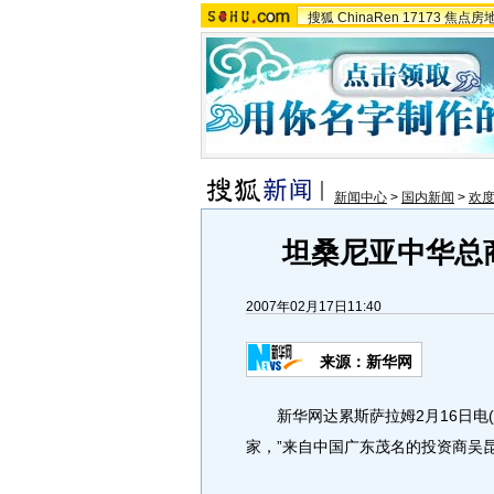
搜狐
ChinaRen
17173
焦点房
新闻中心
>
国内新闻
>
欢度
坦桑尼亚中华总
2007年02月17日11:40
来源：新华网
新华网达累斯萨拉姆2月16日电(
家，”来自中国广东茂名的投资商吴