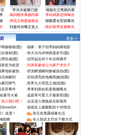
情史
李冰冰被爆已婚
揭秘生父离婚内幕
孕
·
揭刘晓庆离婚内幕
·
李幼斌新恋情曝光
婚
·
周迅王艳婆媳相见
·
陆毅爱女照首曝光
折
·
刘嘉玲自曝正造人
·
陈好新男友被曝光
 后
更多>>
喂猕猴桃(图)
·
独家：章子怡带妈妈看电影
好身材(图)
·
佟大为马伊琍再度牵手(图)
秀性感(图)
·
倪萍赵忠祥十年后再携手
服装皆为租赁
·
刘涛富豪老公为家产求生子
颜乘地铁被拍
·
舒淇醉酒瞬间惨被抓拍(图)
做活体解剖
·
实拍漂亮的地摊西施(组图)
的暴烈脾气
·
世界九大罪恶之城(组图)
遇灵异事件
·
李孝利新欢私密视频曝光
成命案导火索
·
孟庭苇可爱儿子最新照(图)
：加入我们吧！
·
点击进入搜狐娱乐影视库
howGirl
·
游戏史上最般配的十对情侣
2》送票！
·
张元首透露戒毒生活
湘胎教
·
令人惊叹太空步下楼方式