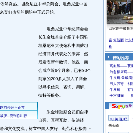
依然炎热。坦桑尼亚中华总商会、坦桑尼亚中国
来宾们热切的期盼中正式开始。
坦桑尼亚中华总商会会
回家途中被卷
长朱金峰首先介绍了中国驻
言
何智丽
叶永
坦桑尼亚大使馆和中国驻坦
价
经济商务代表处的来宾，然
精彩推荐
后发表新年致词。他说，商
会成立近9个月来，已有93个
商家的200多人加入了商会，
以寻求信息、咨询、调解、
扶持等服务。
朱金峰鼓励会员们自律
相 关 说 吧
自强、互帮互助、依法经
朱金峰
济和文化交流，树立中国人友好、勤劳和积极向上