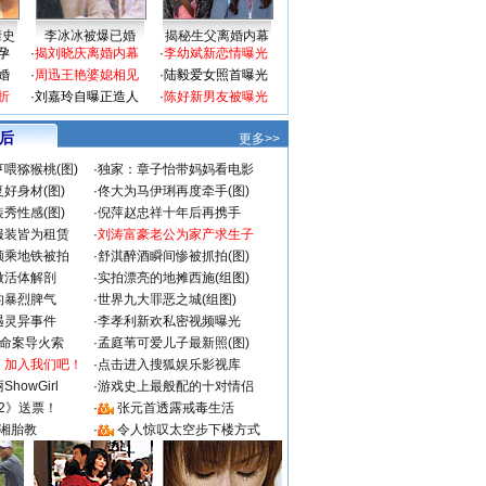
情史
李冰冰被爆已婚
揭秘生父离婚内幕
孕
·
揭刘晓庆离婚内幕
·
李幼斌新恋情曝光
婚
·
周迅王艳婆媳相见
·
陆毅爱女照首曝光
折
·
刘嘉玲自曝正造人
·
陈好新男友被曝光
 后
更多>>
喂猕猴桃(图)
·
独家：章子怡带妈妈看电影
好身材(图)
·
佟大为马伊琍再度牵手(图)
秀性感(图)
·
倪萍赵忠祥十年后再携手
服装皆为租赁
·
刘涛富豪老公为家产求生子
颜乘地铁被拍
·
舒淇醉酒瞬间惨被抓拍(图)
做活体解剖
·
实拍漂亮的地摊西施(组图)
的暴烈脾气
·
世界九大罪恶之城(组图)
遇灵异事件
·
李孝利新欢私密视频曝光
成命案导火索
·
孟庭苇可爱儿子最新照(图)
：加入我们吧！
·
点击进入搜狐娱乐影视库
howGirl
·
游戏史上最般配的十对情侣
2》送票！
·
张元首透露戒毒生活
湘胎教
·
令人惊叹太空步下楼方式