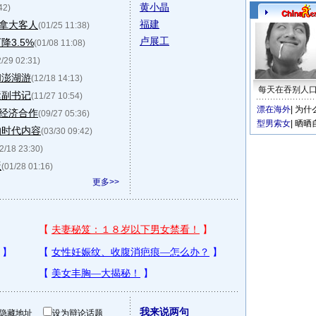
黄小晶
42)
福建
拿大客人
(01/25 11:38)
卢展工
3.5%
(01/08 11:08)
2/29 02:31)
和澎湖游
(12/18 14:13)
每天在吞别人
运副书记
(11/27 10:54)
漂在海外
|
为什
经济合作
(09/27 05:36)
型男索女
|
晒晒
的时代内容
(03/30 09:42)
2/18 23:30)
饭
(01/28 01:16)
更多>>
我来说两句
隐藏地址
设为辩论话题