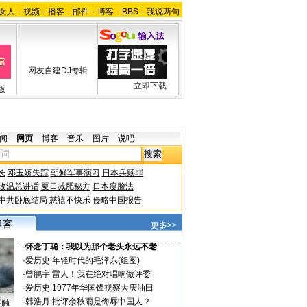
女人
-
视频
-
播客
-
邮件
-
博客
-
BBS
-
我说两句
网友自建DJ专辑
立即下载
版
闻
网页
博客
音乐
图片
说吧
长
邓玉娇失踪
朝鲜军事演习
日本兵赎罪
改温总讲话
夏日减肥秘方
日本瘦脸法
中共卧底结局
慈禧不快乐
侵略中国报告
更多>>
·
怀念丁聪：我以为那个老头永远不老
·
爱历史
|
年轻时代的毛泽东(组图)
·
曾鹏宇
|
雷人！我在绝对唱响做评委
·
爱历史
|
1977年华国锋视察大庆油田
·
韩浩月
|
批评余秋雨是侮辱中国人？
接触