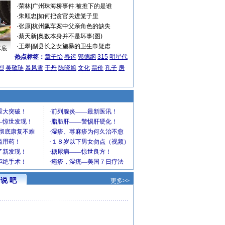
·
荣林
|
广州珠海桥事件:被推下的是谁
·
朱顺忠
|
如何把贪官关进笼子里
·
张原
|
杭州飙车案中父亲角色的缺失
·
蔡天新
|
奥数本身并不是坏事(图)
·
王攀
|
副县长之女施暴的卫生巾疑虑
车底
热点标签：
章子怡
春运
郭德纲
315
明星代
烈
吴敬琏
暴风雪
于丹
陈晓旭
文化
票价
孔子
房
说 吧
更多>>