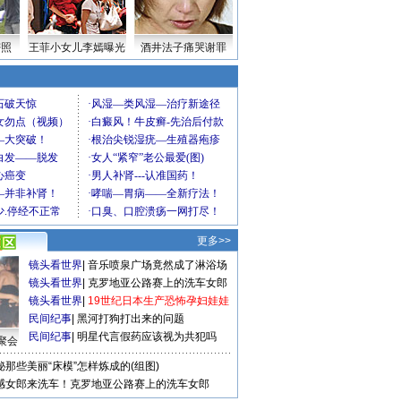
密照
王菲小女儿李嫣曝光
酒井法子痛哭谢罪
更多>>
镜头看世界
|
音乐喷泉广场竟然成了淋浴场
镜头看世界
|
克罗地亚公路赛上的洗车女郎
镜头看世界
|
19世纪日本生产恐怖孕妇娃娃
民间纪事
|
黑河打狗打出来的问题
民间纪事
|
明星代言假药应该视为共犯吗
聚会
秘那些美丽“床模”怎样炼成的(组图)
感女郎来洗车！克罗地亚公路赛上的洗车女郎