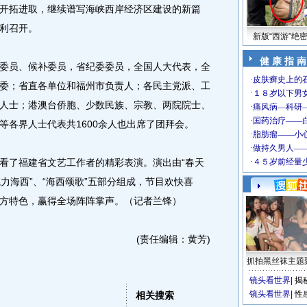
开拓进取，继续谱写海峡西岸经济区建设的新篇
利召开。
新版“西游”绝
健 康 指 南
员、候补委员，省纪委委员，全国人大代表，全
委；省直各单位和福州市负责人；各民主党派、工
人士；港澳台侨胞、少数民族、宗教、两院院士、
等各界人士代表共1600余人也出席了团拜会。
了福建省文艺工作者的精彩表演。演出由“春天
“魅力海西”、“海西颂歌”五部分组成，节目欢快喜
方特色，赢得全场阵阵掌声。（记者兰锋）
(责任编辑：黄芳)
抓拍黑丝袜主题
镜头看世界
|
揭
镜头看世界
|
性
相关搜索