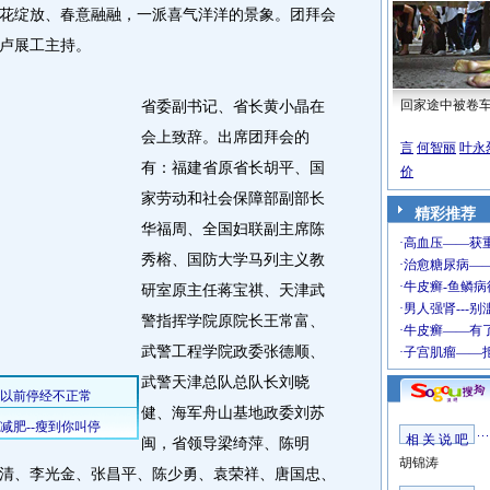
绽放、春意融融，一派喜气洋洋的景象。团拜会
卢展工主持。
省委副书记、省长黄小晶在
回家途中被卷
会上致辞。出席团拜会的
言
何智丽
叶永
有：福建省原省长胡平、国
价
家劳动和社会保障部副部长
精彩推荐
华福周、全国妇联副主席陈
秀榕、国防大学马列主义教
研室原主任蒋宝祺、天津武
警指挥学院原院长王常富、
武警工程学院政委张德顺、
武警天津总队总队长刘晓
健、海军舟山基地政委刘苏
相 关 说 吧
闽，省领导梁绮萍、陈明
胡锦涛
清、李光金、张昌平、陈少勇、袁荣祥、唐国忠、