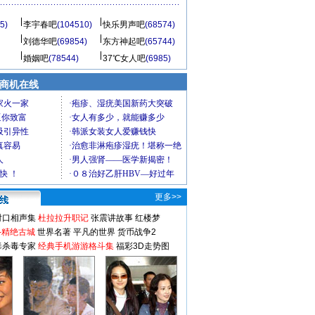
5)
李宇春吧
(104510)
快乐男声吧
(68574)
刘德华吧
(69854)
东方神起吧
(65744)
婚姻吧
(78544)
37℃女人吧
(6985)
商机在线
更多>>
对口相声集
杜拉拉升职记
张震讲故事
红楼梦
-精绝古城
世界名著
平凡的世界
货币战争2
毒杀毒专家
经典手机游游格斗集
福彩3D走势图