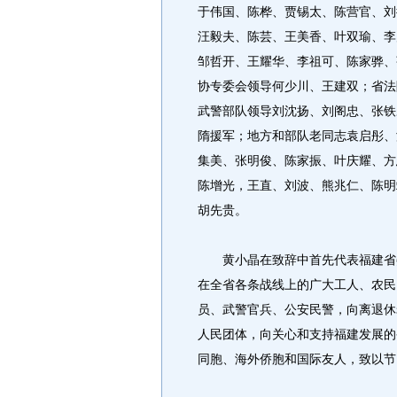
于伟国、陈桦、贾锡太、陈营官、刘
汪毅夫、陈芸、王美香、叶双瑜、李
邹哲开、王耀华、李祖可、陈家骅、
协专委会领导何少川、王建双；省法
武警部队领导刘沈扬、刘阁忠、张铁
隋援军；地方和部队老同志袁启彤、
集美、张明俊、陈家振、叶庆耀、方
陈增光，王直、刘波、熊兆仁、陈明
胡先贵。
黄小晶在致辞中首先代表福建省委
在全省各条战线上的广大工人、农民
员、武警官兵、公安民警，向离退休
人民团体，向关心和支持福建发展的
同胞、海外侨胞和国际友人，致以节