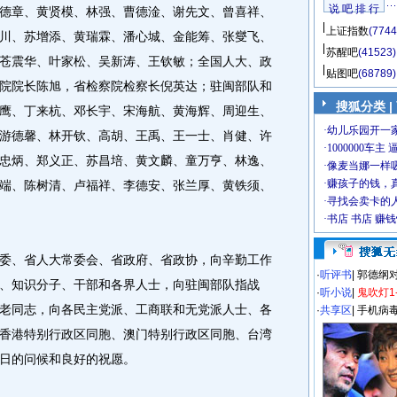
说 吧 排 行
德章、黄贤模、林强、曹德淦、谢先文、曾喜祥、
上证指数
(7744
川、苏增添、黄瑞霖、潘心城、金能筹、张燮飞、
苏醒吧
(41523)
苍震华、叶家松、吴新涛、王钦敏；全国人大、政
贴图吧
(68789)
院院长陈旭，省检察院检察长倪英达；驻闽部队和
搜狐分类
|
鹰、丁来杭、邓长宇、宋海航、黄海辉、周迎生、
游德馨、林开钦、高胡、王禹、王一士、肖健、许
忠炳、郑义正、苏昌培、黄文麟、童万亨、林逸、
端、陈树清、卢福祥、李德安、张兰厚、黄铁须、
、省人大常委会、省政府、省政协，向辛勤工作
·
听评书
|
郭德纲
、知识分子、干部和各界人士，向驻闽部队指战
·
听小说
|
鬼吹灯1
老同志，向各民主党派、工商联和无党派人士、各
·
共享区
|
手机病
香港特别行政区同胞、澳门特别行政区同胞、台湾
日的问候和良好的祝愿。