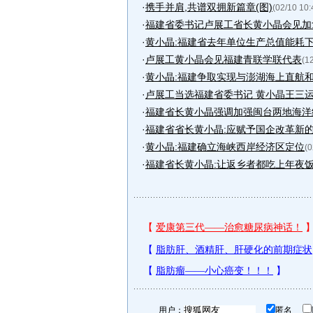
·
携手并肩,共谱双拥新篇章(图)
(02/10 10:
·
福建省委书记卢展工省长黄小晶会见加
·
黄小晶:福建省去年单位生产总值能耗下降
·
卢展工黄小晶会见福建青联学联代表
(1
·
黄小晶:福建争取实现与澎湖海上直航
·
卢展工当选福建省委书记 黄小晶王三
·
福建省长黄小晶强调加强闽台两地海洋
·
福建省省长黄小晶:应赋予国企改革新
·
黄小晶:福建确立海峡西岸经济区定位
(0
·
福建省长黄小晶:让返乡者都吃上年夜
用户：
匿名