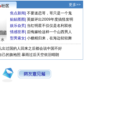
更多>>
焦点新闻
|
不要迷恋哥，哥只是一个鬼
贴贴图图
|
英媒评出2009年度搞怪发明
娱乐旮旯
|
当红明星不仅仅是名利双收
情感世界
|
后悔嫁给这样一个山西男人
型男索女
|
小糖精归来，在海边轻轻舞
口水
么出过国的人回来之后都会说中国不好
自己的旗袍照
暴雨过后天空依旧晴朗