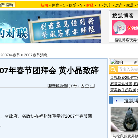
地产
搜狗
新闻
-
体育
-
S
-
娱乐
-
V
-
财经
-
IT
-
汽车
-
房产
-
家居
-
搜狐博客玩弄
2007年春节
>
2007春节消息
新
07年春节团拜会 黄小晶致辞
央视质疑29岁市
石首网站被黑
篡
[
我来说两句
] [字号：
大
中
小
]
宋美龄牛奶洗澡
省政府、省政协在福州隆重举行2007年春节团
。
与松鼠的意外