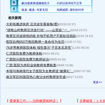
相关新闻
·
大彩电搬进病房 豆洪波笑看春晚(图)
(02/18 02:37)
·
“拯救山村教师豆洪波行动” ——山里娃:“一...
(02/16 23:37)
·
教师豆洪波病情趋稳 外地手机用户不能短信捐款
(02/16 19:15)
·
医院自掏550万救回教师一条命传为佳话
(12/30 17:51)
·
76岁男教师医院体检 报告显示“子宫未见异常”
(11/03 09:24)
·
仁济医院免费为教师体检
(09/14 08:21)
·
广西部分医院免费为教师诊治
(09/09 03:20)
·
广西:医院为患职业病教师免费检查
(09/08 15:36)
·
本报与海南现代女子医院为女教师送“健康礼”...
(09/07 07:56)
·
南京军区85医院热心救治乡村教师张学成
(04/17 13:03)
更多>>