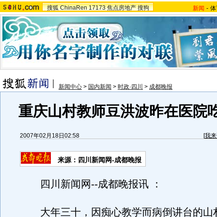
搜狐
ChinaRen
17173
焦点房地产
搜狗
新闻
-
体
新闻中心
>
国内新闻
>
时政·四川
>
成都晚报
重庆山村教师豆洪波昨在医院
2007年02月18日02:58
[
我来
来源：四川新闻网-成都晚报
四川新闻网--成都晚报讯 ：
大年三十，因痴心教学而病倒讲台的山