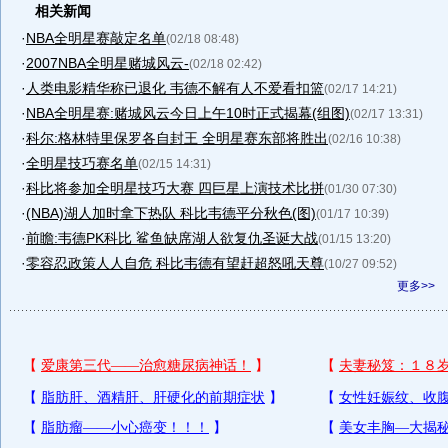
相关新闻
·
NBA全明星赛敲定名单
(02/18 08:48)
·
2007NBA全明星赌城风云-
(02/18 02:42)
·
人类电影精华称已退化 韦德不解有人不爱看扣篮
(02/17 14:21)
·
NBA全明星赛:赌城风云今日上午10时正式揭幕(组图)
(02/17 13:31)
·
科尔:格林特里保罗各自封王 全明星赛东部将胜出
(02/16 10:38)
·
全明星技巧赛名单
(02/15 14:31)
·
科比将参加全明星技巧大赛 四巨星上演技术比拼
(01/30 07:30)
·
(NBA)湖人加时拿下热队 科比韦德平分秋色(图)
(01/17 10:39)
·
前瞻:韦德PK科比 鲨鱼缺席湖人欲复仇圣诞大战
(01/15 13:20)
·
零容忍政策人人自危 科比韦德有望赶超怒吼天尊
(10/27 09:52)
更多>>