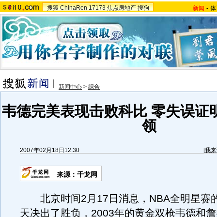
搜狐
ChinaRen
17173
焦点房地产
搜狗
新闻
-
体
新闻中心
>
综合
韦德完美表现击败科比 零失误证
领
2007年02月18日12:30
[
我来
来源：千龙网
北京时间2月17日消息，NBA全明星赛
天决出了胜负，2003年的黄金双枪韦德和