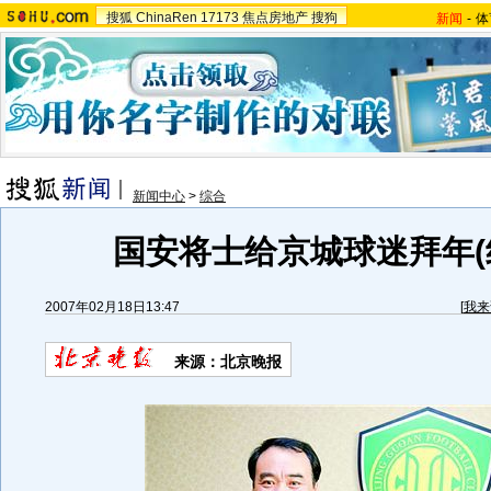
搜狐
ChinaRen
17173
焦点房地产
搜狗
新闻
-
体
新闻中心
>
综合
国安将士给京城球迷拜年(
2007年02月18日13:47
[
我来
来源：北京晚报