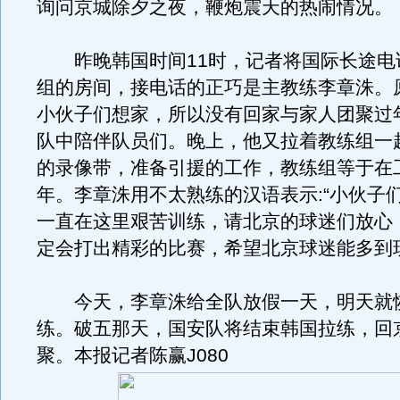
询问京城除夕之夜，鞭炮震天的热闹情况。
昨晚韩国时间11时，记者将国际长途电
组的房间，接电话的正巧是主教练李章洙。
小伙子们想家，所以没有回家与家人团聚过
队中陪伴队员们。晚上，他又拉着教练组一
的录像带，准备引援的工作，教练组等于在
年。李章洙用不太熟练的汉语表示:“小伙子
一直在这里艰苦训练，请北京的球迷们放心
定会打出精彩的比赛，希望北京球迷能多到
今天，李章洙给全队放假一天，明天就
练。破五那天，国安队将结束韩国拉练，回
聚。本报记者陈赢J080