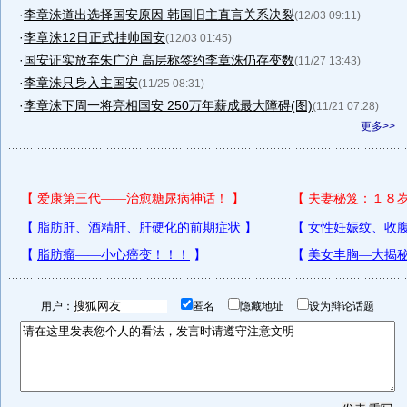
·
李章洙道出选择国安原因 韩国旧主直言关系决裂
(12/03 09:11)
·
李章洙12日正式挂帅国安
(12/03 01:45)
·
国安证实放弃朱广沪 高层称签约李章洙仍存变数
(11/27 13:43)
·
李章洙只身入主国安
(11/25 08:31)
·
李章洙下周一将亮相国安 250万年薪成最大障碍(图)
(11/21 07:28)
更多>>
用户：
匿名
隐藏地址
设为辩论话题