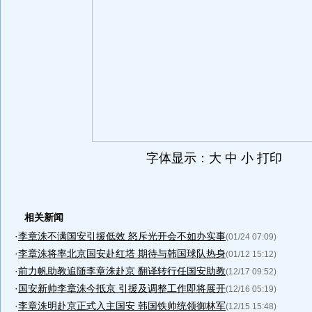
字体显示：大 中 小 打印
相关新闻
·
李章洙不满国安引援低效 怒斥光开会不如办实事
(01/24 07:09)
·
李章洙将率北京国安赴红塔 期待与韩国球队热身
(01/12 15:12)
·
前力帆助教追随李章洙赴京 翻译转行任国安助教
(12/17 09:52)
·
国安新帅李章洙今抵京 引援及调整工作即将展开
(12/16 05:19)
·
李章洙明赴京正式入主国安 韩国铁帅统领御林军
(12/15 15:48)